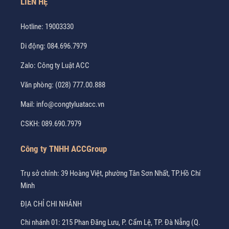
LIÊN HỆ
Hotline:
19003330
Di động:
084.696.7979
Zalo:
Công ty Luật ACC
Văn phòng:
(028) 777.00.888
Mail:
info@congtyluatacc.vn
CSKH:
089.690.7979
Công ty TNHH ACCGroup
Trụ sở chính: 39 Hoàng Việt, phường Tân Sơn Nhất, TP.Hồ Chí
Minh
ĐỊA CHỈ CHI NHÁNH
Chi nhánh 01: 215 Phan Đăng Lưu, P. Cẩm Lệ, TP. Đà Nẵng (Q.