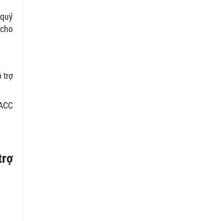
 quý
 cho
 trợ
 ACC
trợ