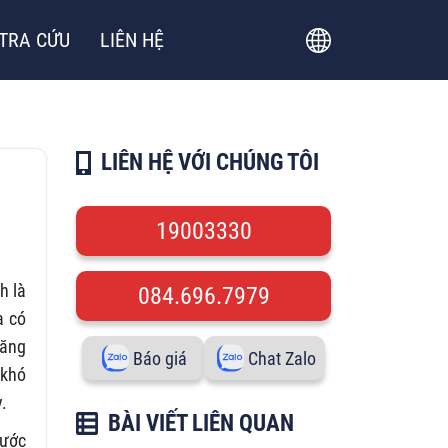
TRA CỨU
LIÊN HỆ
LIÊN HỆ VỚI CHÚNG TÔI
19003330
h là
084.696.7979
a có
năng
Báo giá
Chat Zalo
 khó
.
BÀI VIẾT LIÊN QUAN
nước