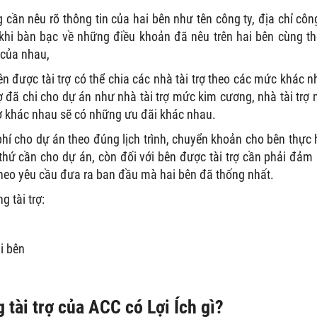
ần nêu rõ thông tin của hai bên như tên công ty, địa chỉ công
 khi bàn bạc về những điều khoản đã nêu trên hai bên cùng t
 của nhau,
ên được tài trợ có thể chia các nhà tài trợ theo các mức khác n
ợ đã chi cho dự án như nhà tài trợ mức kim cương, nhà tài trợ
trợ khác nhau sẽ có những ưu đãi khác nhau.
h phí cho dự án theo đúng lịch trình, chuyển khoản cho bên thực 
thứ cần cho dự án, còn đối với bên được tài trợ cần phải đảm
n theo yêu cầu đưa ra ban đầu mà hai bên đã thống nhất.
 tài trợ:
i bên
 tài trợ của ACC có Lợi Ích gì?