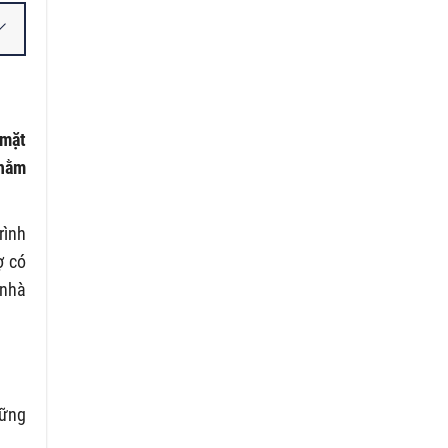
 mặt
nhằm
rình
ợ có
 nhà
hững