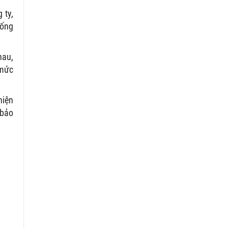
 ty,
hống
hau,
 mức
hiện
 bảo