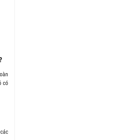
?
toàn
ó có
 các