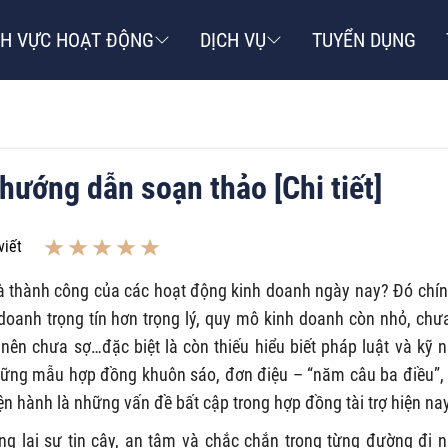
NH VỰC HOẠT ĐỘNG
DỊCH VỤ
TUYỂN DỤNG
hướng dẫn soạn thảo [Chi tiết]
viết
 và thành công của các hoạt động kinh doanh ngày nay? Đó chín
doanh trọng tín hơn trọng lý, quy mô kinh doanh còn nhỏ, chư
 nên chưa sợ…đặc biệt là còn thiếu hiểu biết pháp luật và kỹ 
những mẫu hợp đồng khuôn sáo, đơn điệu – “năm câu ba điều”,
iện hành là những vấn đề bất cập trong hợp đồng tài trợ hiện nay
ng lại sự tin cậy, an tâm và chắc chắn trong từng đường đi 