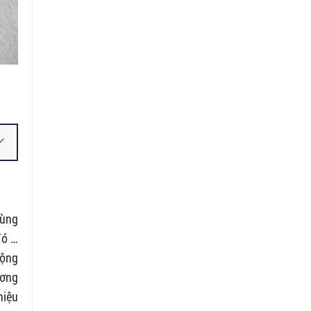
cùng
đó …
cộng
ương
hiệu