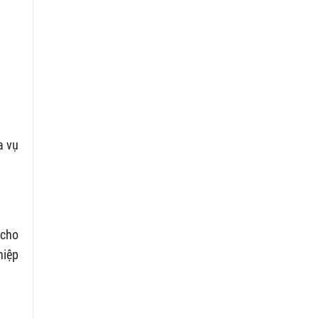
a vụ
 cho
hiệp