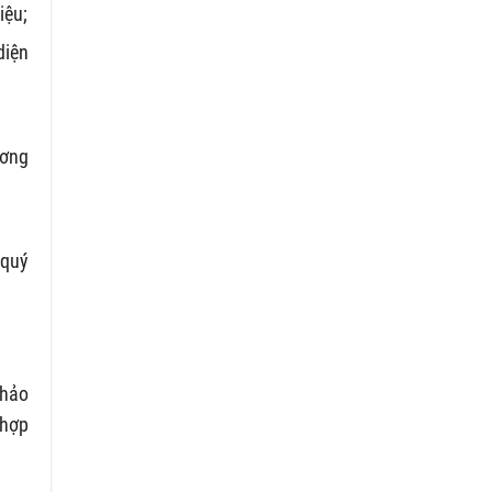
iệu;
diện
ương
 quý
thảo
 hợp