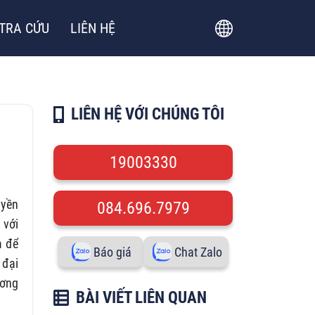
TRA CỨU
LIÊN HỆ
LIÊN HỆ VỚI CHÚNG TÔI
19003330
uyền
084.696.7979
 với
m để
Báo giá
Chat Zalo
 đại
ương
BÀI VIẾT LIÊN QUAN