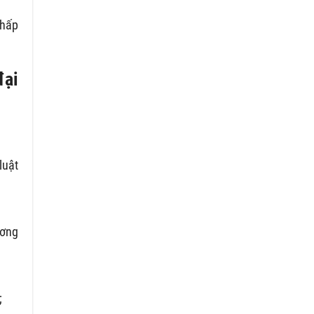
chấp
đại
luật
ương
;