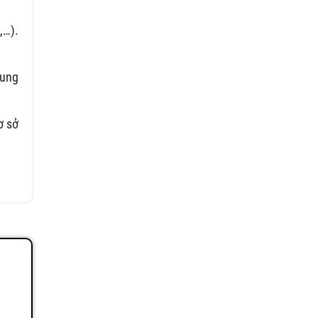
,…).
cung
ơ sở