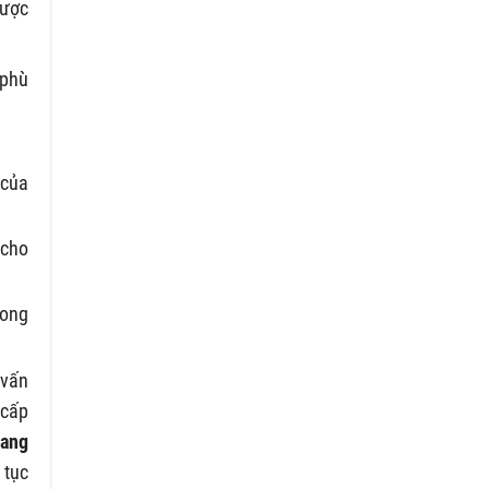
được
 phù
 của
 cho
rong
 vấn
 cấp
sang
 tục