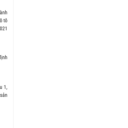
dành
ô tô
2021
định
u 1,
 sản