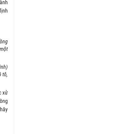
hành
định
đồng
 một
ình)
 tô,
c xử
đồng
 hãy