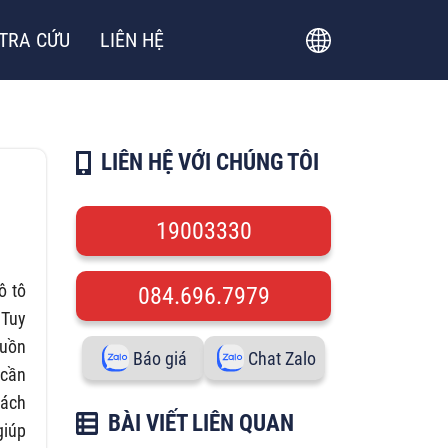
TRA CỨU
LIÊN HỆ
LIÊN HỆ VỚI CHÚNG TÔI
19003330
ô tô
084.696.7979
 Tuy
guồn
Báo giá
Chat Zalo
 cần
cách
BÀI VIẾT LIÊN QUAN
giúp