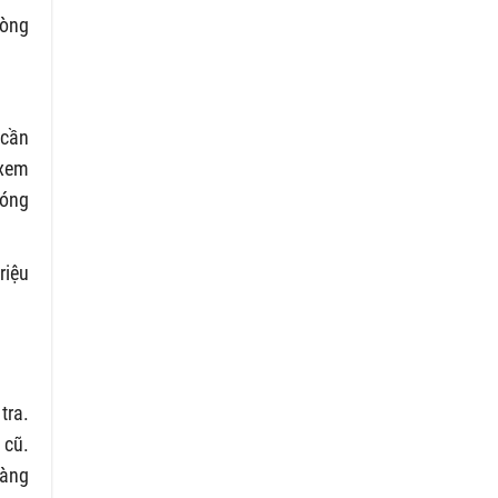
hòng
 cần
 xem
đóng
riệu
tra.
 cũ.
hàng