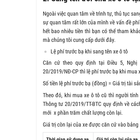
Ngoài việc quan tâm về trình tự, thủ tục sa
sự quan tâm rất lớn của mình về vấn đề phí 
hết bao nhiêu tiền
thì bạn có thể tham khả
mà chúng tôi cung cấp dưới đây.
Lệ phí trước bạ khi sang tên xe ô tô
Căn cứ theo quy định tại Điều 5, Nghị
20/2019/NĐ-CP thì lệ phí trước bạ khi mua 
Số tiền lệ phí trước bạ (đồng) = Giá trị tài s
Theo đó, khi mua xe ô tô cũ thì người tính 
Thông tư 20/2019/TT-BTC quy định về cách tí
mới x phần trăm chất lượng còn lại.
Giá trị còn lại của xe được căn cứ vào bảng
Thời gian sử dụng xe
Giá trị còn lại của xe