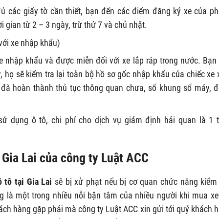
đủ các giấy tờ cần thiết, bạn đến các điểm đăng ký xe của p
 gian từ 2 – 3 ngày, trừ thứ 7 và chủ nhật.
với xe nhập khẩu)
xe nhập khẩu và được miễn đối với xe lắp ráp trong nước. Bạn
, họ sẽ kiểm tra lại toàn bộ hồ sơ gốc nhập khẩu của chiếc xe
xe đã hoàn thành thủ tục thông quan chưa, số khung số máy, 
 dụng ô tô, chi phí cho dịch vụ giám định hải quan là 1 t
i Gia Lai của công ty Luật ACC
 tô tại Gia Lai
sẽ bị xử phạt nếu bị cơ quan chức năng kiểm 
ng là một trong nhiều nỗi bận tâm của nhiều người khi mua xe
ách hàng gặp phải mà công ty Luật ACC xin gửi tới quý khách 