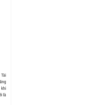
Tài
đăng
 khi
i là