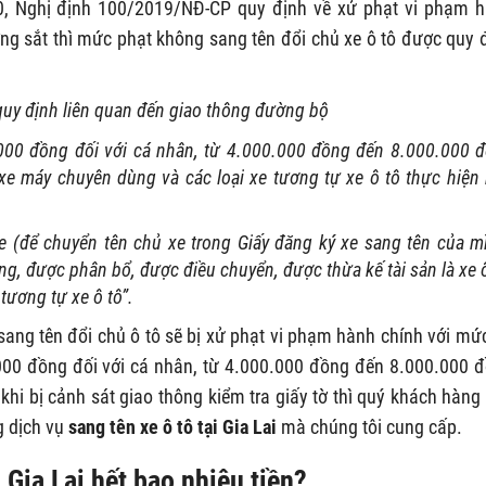
30, Nghị định 100/2019/NĐ-CP quy định về xử phạt vi phạm 
ng sắt thì mức phạt không sang tên đổi chủ xe ô tô
được quy 
quy định liên quan đến giao thông đường bộ
000 đồng đối với cá nhân, từ 4.000.000 đồng đến 8.000.000 
, xe máy chuyên dùng và các loại xe tương tự xe ô tô thực hiện
e (để chuyển tên chủ xe trong Giấy đăng ký xe sang tên của m
g, được phân bổ, được điều chuyển, được thừa kế tài sản là xe ô
tương tự xe ô tô”.
sang tên đổi chủ ô tô
sẽ bị xử phạt vi phạm hành chính với mứ
.000 đồng đối với cá nhân, từ 4.000.000 đồng đến 8.000.000 
 khi bị cảnh sát giao thông kiểm tra giấy tờ thì quý khách hàng
g dịch vụ
sang tên xe ô tô tại Gia Lai
mà chúng tôi cung cấp.
i Gia Lai hết bao nhiêu tiền?