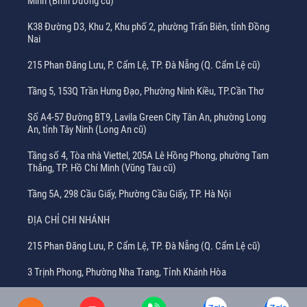
Minh (Bình Dương cũ)
K38 Đường D3, Khu 2, Khu phố 2, phường Trấn Biên, tỉnh Đồng
Nai
215 Phan Đăng Lưu, P. Cẩm Lệ, TP. Đà Nẵng (Q. Cẩm Lệ cũ)
Tầng 5, 153Q Trần Hưng Đạo, Phường Ninh Kiều, TP.Cần Thơ
Số A4-57 Đường BT9, Lavila Green City Tân An, phường Long
An, tỉnh Tây Ninh (Long An cũ)
Tầng số 4, Tòa nhà Viettel, 205A Lê Hồng Phong, phường Tam
Thắng, TP. Hồ Chí Minh (Vũng Tàu cũ)
Tầng 5A, 298 Cầu Giấy, Phường Cầu Giấy, TP. Hà Nội
ĐỊA CHỈ CHI NHÁNH
215 Phan Đăng Lưu, P. Cẩm Lệ, TP. Đà Nẵng (Q. Cẩm Lệ cũ)
3 Trịnh Phong, Phường Nha Trang, Tỉnh Khánh Hòa