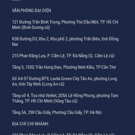
VĂN PHÒNG ĐẠI DIỆN
121 Đường Trần Bình Trọng, Phường Thủ Dầu Một, TP. Hồ Chí
Minh (Bình Dương cũ)
K38 Đường D3, Khu 2, Khu phố 2, phường Trấn Biên, tỉnh Đồng
Nai
215 Phan Đăng Lưu, P. Cẩm Lệ, TP. Đà Nẵng (Q. Cẩm Lệ cũ)
Tầng 5, 153Q Trần Hưng Đạo, Phường Ninh Kiều, TP.Cần Thơ
Số A4-57 Đường BT9, Lavila Green City Tân An, phường Long
An, tỉnh Tây Ninh (Long An cũ)
Tầng số 4, Tòa nhà Viettel, 205A Lê Hồng Phong, phường Tam
Thắng, TP. Hồ Chí Minh (Vũng Tàu cũ)
Tầng 5A, 298 Cầu Giấy, Phường Cầu Giấy, TP. Hà Nội
ĐỊA CHỈ CHI NHÁNH