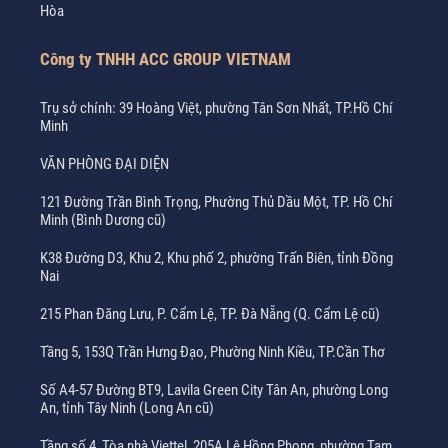
Hòa
Công ty TNHH ACC GROUP VIETNAM
Trụ sở chính: 39 Hoàng Việt, phường Tân Sơn Nhất, TP.Hồ Chí
Minh
VĂN PHÒNG ĐẠI DIỆN
121 Đường Trần Bình Trọng, Phường Thủ Dầu Một, TP. Hồ Chí
Minh (Bình Dương cũ)
K38 Đường D3, Khu 2, Khu phố 2, phường Trấn Biên, tỉnh Đồng
Nai
215 Phan Đăng Lưu, P. Cẩm Lệ, TP. Đà Nẵng (Q. Cẩm Lệ cũ)
Tầng 5, 153Q Trần Hưng Đạo, Phường Ninh Kiều, TP.Cần Thơ
Số A4-57 Đường BT9, Lavila Green City Tân An, phường Long
An, tỉnh Tây Ninh (Long An cũ)
Tầng số 4, Tòa nhà Viettel, 205A Lê Hồng Phong, phường Tam