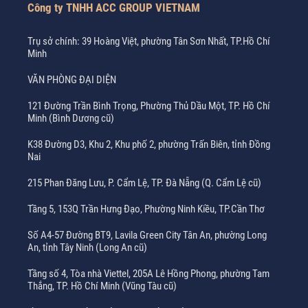
Công ty TNHH ACC GROUP VIETNAM
Trụ sở chính: 39 Hoàng Việt, phường Tân Sơn Nhất, TP.Hồ Chí
Minh
VĂN PHÒNG ĐẠI DIỆN
121 Đường Trần Bình Trọng, Phường Thủ Dầu Một, TP. Hồ Chí
Minh (Bình Dương cũ)
K38 Đường D3, Khu 2, Khu phố 2, phường Trấn Biên, tỉnh Đồng
Nai
215 Phan Đăng Lưu, P. Cẩm Lệ, TP. Đà Nẵng (Q. Cẩm Lệ cũ)
Tầng 5, 153Q Trần Hưng Đạo, Phường Ninh Kiều, TP.Cần Thơ
Số A4-57 Đường BT9, Lavila Green City Tân An, phường Long
An, tỉnh Tây Ninh (Long An cũ)
Tầng số 4, Tòa nhà Viettel, 205A Lê Hồng Phong, phường Tam
Thắng, TP. Hồ Chí Minh (Vũng Tàu cũ)