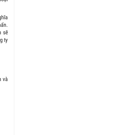
ghĩa
hẩn.
n sẽ
g ty
n và