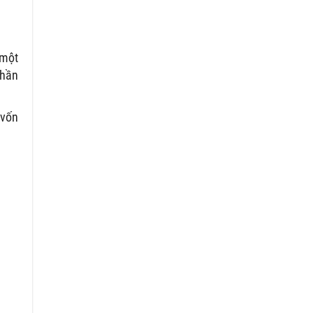
 một
phần
 vốn