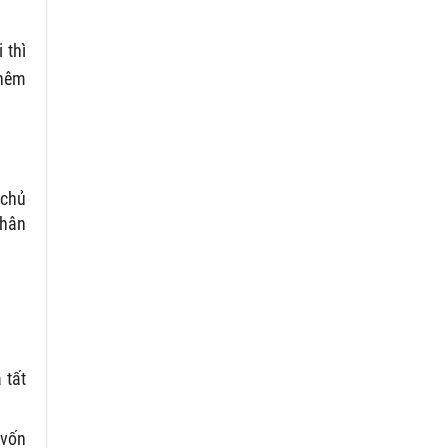
 thì
thêm
 chủ
nhân
 tất
 vốn