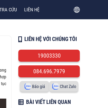
TRA CỨU
LIÊN HỆ
LIÊN HỆ VỚI CHÚNG TÔI
19003330
rong
084.696.7979
 hợp
 tục
Báo giá
Chat Zalo
BÀI VIẾT LIÊN QUAN