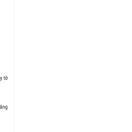
y tờ
đăng