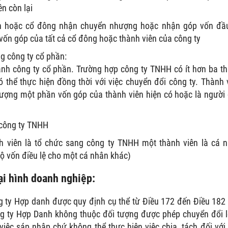
ên còn lại
ên hoặc cổ đông nhận chuyển nhượng hoặc nhận góp vốn đầ
ốn góp của tất cả cổ đông hoặc thành viên của công ty
g công ty cổ phần:
nh công ty cổ phần. Trường hợp công ty TNHH có ít hơn ba t
có thể thực hiện đồng thời với việc chuyển đổi công ty. Thành 
ượng một phần vốn góp của thành viên hiện có hoặc là người
 công ty TNHH
 viên là tổ chức sang công ty TNHH một thành viên là cá 
bộ vốn điều lệ cho một cá nhân khác)
oại hình doanh nghiệp:
 ty Hợp danh được quy định cụ thể từ Điều 172 đến Điều 182
g ty Hợp Danh không thuộc đối tượng được phép chuyển đổi l
iệc sáp nhập chứ không thể thưc hiện việc chia, tách đối với 