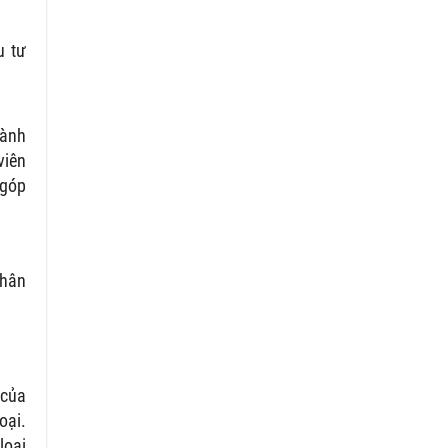
u tư
hành
viên
 góp
nhân
 của
oại.
loại