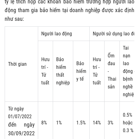
tỷ lệ trích nộp các khoản bảo hiểm trường hợp người lao
động tham gia bảo hiểm tại doanh nghiệp được xác định
như sau:
Người lao động
Người sử dụng lao độn
Tai
Ốm
nạn
Hưu
Bảo
Hưu
Bảo
đau
lao
Thời gian
trí -
hiểm
trí -
hiểm
-
động -
Tử
thất
Tử
y tế
Thai
bệnh
tuất
nghiệp
tuất
sản
nghề
nghiệp
Từ ngày
0.5%
01/07/2022
8%
1%
1.5%
14%
3%
hoặc
đến ngày
0.3 %
30/09/2022