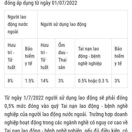
đóng áp dụng từ ngày 01/07/2022
Người lao
động nước
Người sử dụng lao động
ngoài
Hưu
Hưu
Ốm
Bảo
Tai nạn lao
Bảo
trí -
trí -
đau -
hiểm
động - bệnh
hiểm
Tử
Tử
Thai
y tế
nghề nghiệp
y tế
tuất
tuất
sản
8%
1.5%
14%
3%
0.5% hoặc 0.3 %
3%
Từ ngày 1/7/2022 người sử dụng lao động sẽ phải đóng
0,5% mức đóng vào quỹ Tai nạn lao động - bệnh nghề
nghiệp của người lao động nước ngoài. Trường hợp doanh
nghiệp hoạt động trong các ngành nghề có nguy cơ cao về
Tai nạn lao động - bệnh nghề nghiệp, nếu đủ điều kiện, có