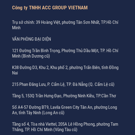
Công ty TNHH ACC GROUP VIETNAM
Trụ sở chính: 39 Hoàng Việt, phường Tân Sơn Nhất, TP.Hồ Chí
Minh
VĂN PHÒNG ĐẠI DIỆN
121 Đường Trần Bình Trọng, Phường Thủ Dầu Một, TP. Hồ Chí
Minh (Bình Dương cũ)
K38 Đường D3, Khu 2, Khu phố 2, phường Trấn Biên, tỉnh Đồng
Nai
215 Phan Đăng Lưu, P. Cẩm Lệ, TP. Đà Nẵng (Q. Cẩm Lệ cũ)
Tầng 5, 153Q Trần Hưng Đạo, Phường Ninh Kiều, TP.Cần Thơ
Số A4-57 Đường BT9, Lavila Green City Tân An, phường Long
An, tỉnh Tây Ninh (Long An cũ)
Tầng số 4, Tòa nhà Viettel, 205A Lê Hồng Phong, phường Tam
Thắng, TP. Hồ Chí Minh (Vũng Tàu cũ)