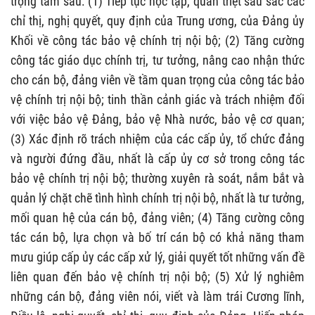
trọng tâm sau: (1) Tiếp tục học tập, quán triệt sâu sắc các
chỉ thị, nghị quyết, quy định của Trung ương, của Đảng ủy
Khối về công tác bảo vệ chính trị nội bộ; (2) Tăng cường
công tác giáo dục chính trị, tư tưởng, nâng cao nhận thức
cho cán bộ, đảng viên về tầm quan trọng của công tác bảo
vệ chính trị nội bộ; tinh thần cảnh giác và trách nhiệm đối
với việc bảo vệ Đảng, bảo vệ Nhà nước, bảo vệ cơ quan;
(3) Xác định rõ trách nhiệm của các cấp ủy, tổ chức đảng
và người đứng đầu, nhất là cấp ủy cơ sở trong công tác
bảo vệ chính trị nội bộ; thường xuyên rà soát, nắm bắt và
quản lý chặt chẽ tình hình chính trị nội bộ, nhất là tư tưởng,
mối quan hệ của cán bộ, đảng viên; (4) Tăng cường công
tác cán bộ, lựa chọn và bố trí cán bộ có khả năng tham
mưu giúp cấp ủy các cấp xử lý, giải quyết tốt những vấn đề
liên quan đến bảo vệ chính trị nội bộ; (5) Xử lý nghiêm
những cán bộ, đảng viên nói, viết và làm trái Cương lĩnh,