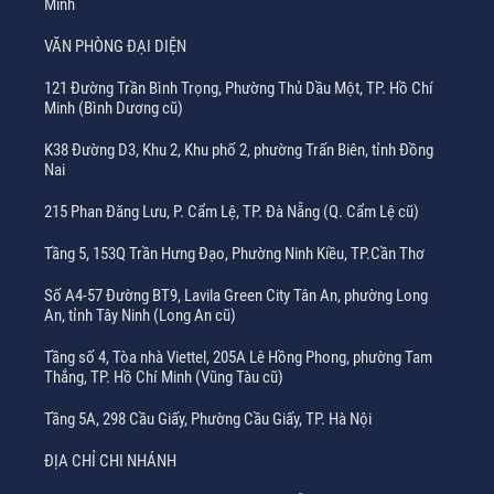
Minh
VĂN PHÒNG ĐẠI DIỆN
121 Đường Trần Bình Trọng, Phường Thủ Dầu Một, TP. Hồ Chí
Minh (Bình Dương cũ)
K38 Đường D3, Khu 2, Khu phố 2, phường Trấn Biên, tỉnh Đồng
Nai
215 Phan Đăng Lưu, P. Cẩm Lệ, TP. Đà Nẵng (Q. Cẩm Lệ cũ)
Tầng 5, 153Q Trần Hưng Đạo, Phường Ninh Kiều, TP.Cần Thơ
Số A4-57 Đường BT9, Lavila Green City Tân An, phường Long
An, tỉnh Tây Ninh (Long An cũ)
Tầng số 4, Tòa nhà Viettel, 205A Lê Hồng Phong, phường Tam
Thắng, TP. Hồ Chí Minh (Vũng Tàu cũ)
Tầng 5A, 298 Cầu Giấy, Phường Cầu Giấy, TP. Hà Nội
ĐỊA CHỈ CHI NHÁNH