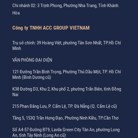
Chi nhánh 02: 3 Trịnh Phong, Phường Nha Trang, Tỉnh Khánh
Hòa
Công ty TNHH ACC GROUP VIETNAM
Trụ sở chính: 39 Hoàng Việt, phường Tân Sơn Nhất, TP.Hồ Chí
Minh
VĂN PHÒNG ĐẠI DIỆN
121 Đường Trần Bình Trọng, Phường Thủ Dầu Một, TP. Hồ Chí
Minh (Bình Dương cũ)
K38 Đường D3, Khu 2, Khu phố 2, phường Trấn Biên, tỉnh Đồng
Nai
215 Phan Đăng Lưu, P. Cẩm Lệ, TP. Đà Nẵng (Q. Cẩm Lệ cũ)
Tầng 5, 153Q Trần Hưng Đạo, Phường Ninh Kiều, TP.Cần Thơ
Số A4-57 Đường BT9, Lavila Green City Tân An, phường Long
An, tỉnh Tây Ninh (Long An cũ)