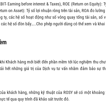
BIT- Earning before interest & Taxes), ROE (Return on Equity): T
turn on Asset): Tỷ số lợi nhuận ròng trên tài sản, ROA đo lường
ng ty, các hệ số hoạt động như số vỏng quay tổng tài sản, số 
o, các hệ số đòn bẩy…..Cho phép người dùng có thể xem và khai
kèm
từ khi Khách hàng mới biết đến phần mềm tới lúc nghiệm thu ch
n tải hết những giá trị của Dịch vụ tư vấn nhằm đảm bảo sự t
của khách hàng, những kỹ thuật của ROSY sẽ có một khoảng 
hực tế qua quy trình đã khảo sát trước đó.