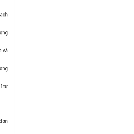
hạch
ương
o và
ương
í tự
 đơn