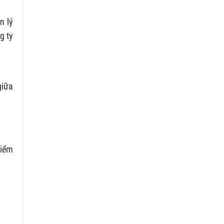
n lý
g ty
giữa
điểm