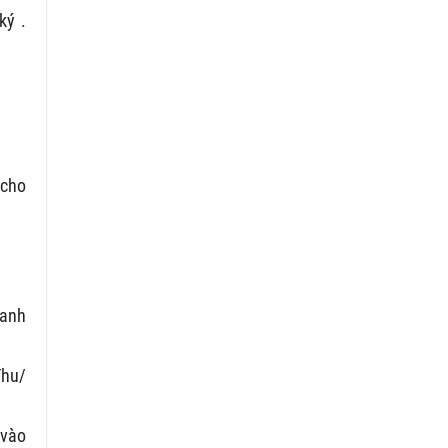
ký .
 cho
hanh
Thu/
 vào