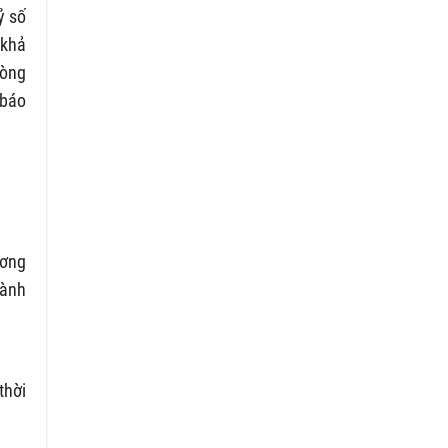
ỷ số
 khả
vòng
 báo
ương
hành
thời