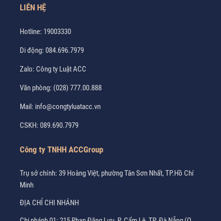
LIÊN HỆ
Hotline:
19003330
Di động:
084.696.7979
Zalo:
Công ty Luật ACC
Văn phòng:
(028) 777.00.888
Mail:
info@congtyluatacc.vn
CSKH:
089.690.7979
Công ty TNHH ACCGroup
Trụ sở chính: 39 Hoàng Việt, phường Tân Sơn Nhất, TP.Hồ Chí
Minh
ĐỊA CHỈ CHI NHÁNH
Chi nhánh 01: 215 Phan Đăng Lưu, P. Cẩm Lệ, TP. Đà Nẵng (Q.