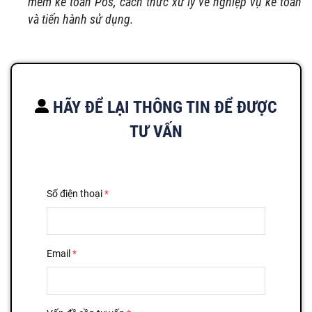
mềm kế toán Pos, cách thức xử lý về nghiệp vụ kế toán
và tiến hành sử dụng.
HÃY ĐỂ LẠI THÔNG TIN ĐỂ ĐƯỢC
TƯ VẤN