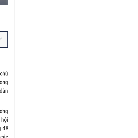
 chủ
rong
 dân
ương
 hội
g để
 các