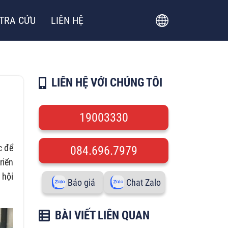
TRA CỨU
LIÊN HỆ
LIÊN HỆ VỚI CHÚNG TÔI
19003330
c để
084.696.7979
riển
 hội
Báo giá
Chat Zalo
BÀI VIẾT LIÊN QUAN