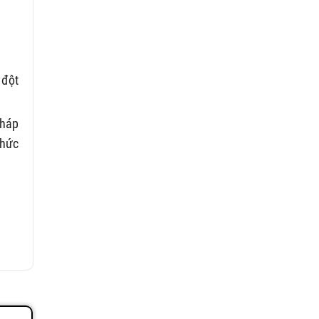
 đột
pháp
thức