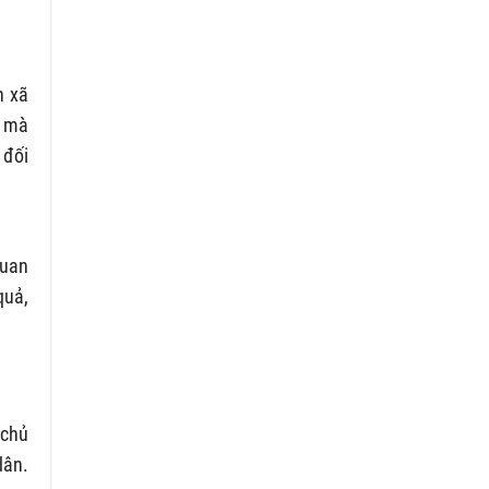
n xã
ự mà
 đối
quan
quả,
 chủ
dân.