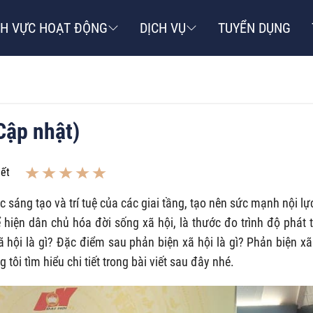
NH VỰC HOẠT ĐỘNG
DỊCH VỤ
TUYỂN DỤNG
(Cập nhật)
iết
c sáng tạo và trí tuệ của các giai tầng, tạo nên sức mạnh nội lự
ể hiện dân chủ hóa đời sống xã hội, là thước đo trình độ phát t
 hội là gì? Đặc điểm sau phản biện xã hội là gì? Phản biện xã
tôi tìm hiểu chi tiết trong bài viết sau đây nhé.