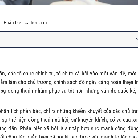
Phản biện xã hội là gì
ân, các tổ chức chính trị, tổ chức xã hội vào một vấn đề, một
ằm làm cho chủ trương, chính sách đó ngày càng hoàn thiện t
ên sự đồng thuận nhằm phục vụ tốt hơn những vấn đề quốc kế,
phân tích phản bác, chỉ ra những khiếm khuyết của các chủ tr
 sự thể hiện đồng thuận xã hội, sự khuyến khích, cổ vũ của xã
úng đắn. Phản biện xã hội là sự tập hợp sức mạnh cộng đồn
 tốt công tác phản biện xã hội là tạo được sức mạnh to lớn cho