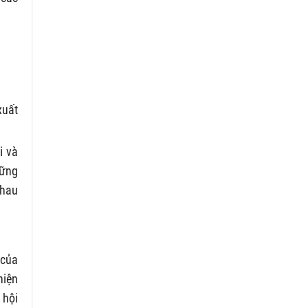
xuất
i và
hững
nhau
 của
hiện
 hội