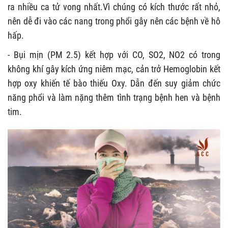
ra nhiều ca tử vong nhất.Vì chúng có kích thước rất nhỏ,
nên dễ đi vào các nang trong phổi gây nên các bệnh về hô
hấp.
- Bụi mịn (PM 2.5) kết hợp với CO, SO
2
, NO
2
có trong
không khí gây kích ứng niêm mạc, cản trở Hemoglobin kết
hợp oxy khiến tế bào thiếu Oxy. Dẫn đến suy giảm chức
năng phổi và làm nặng thêm tình trạng bệnh hen và bệnh
tim.