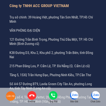
Công ty TNHH ACC GROUP VIETNAM
Trụ sở chính: 39 Hoàng Việt, phường Tân Sơn Nhất, TP.Hồ Chí
Minh
VĂN PHÒNG ĐẠI DIỆN
121 Đường Trần Bình Trọng, Phường Thủ Dầu Một, TP. Hồ Chí
Minh (Bình Dương cũ)
K38 Đường D3, Khu 2, Khu phố 2, phường Trấn Biên, tỉnh Đồng
Nai
215 Phan Đăng Lưu, P. Cẩm Lệ, TP. Đà Nẵng (Q. Cẩm Lệ cũ)
Tầng 5, 153Q Trần Hưng Đạo, Phường Ninh Kiều, TP.Cần Thơ
Số A4-57 Đường BT9, Lavila Green City Tân An, phường Long
An, tỉnh Tây Ninh (Long An cũ)
Tầng số 4, Tòa nhà Viettel, 205A Lê Hồng Phong, phường Tam
Thắng, TP. Hồ Chí Minh (Vũng Tàu cũ)