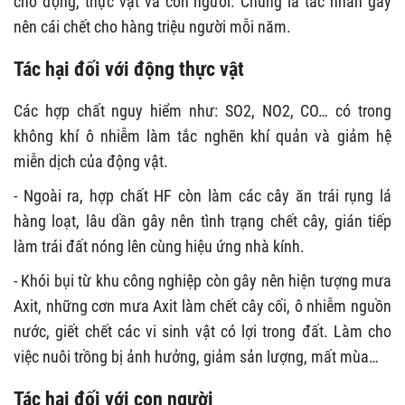
cho động, thực vật và con người. Chúng là tác nhân gây
nên cái chết cho hàng triệu người mỗi năm.
Tác hại đối với động thực vật
Các hợp chất nguy hiểm như: SO
2
, NO
2
, CO… có trong
không khí ô nhiễm làm tắc nghẽn khí quản và giảm hệ
miễn dịch của động vật.
- Ngoài ra, hợp chất HF còn làm các cây ăn trái rụng lá
hàng loạt, lâu dần gây nên tình trạng chết cây, gián tiếp
làm trái đất nóng lên cùng hiệu ứng nhà kính.
- Khói bụi từ khu công nghiệp còn gây nên hiện tượng mưa
Axit, những cơn mưa Axit làm chết cây cối, ô nhiễm nguồn
nước, giết chết các vi sinh vật có lợi trong đất. Làm cho
việc nuôi trồng bị ảnh hưởng, giảm sản lượng, mất mùa…
Tác hại đối với con người