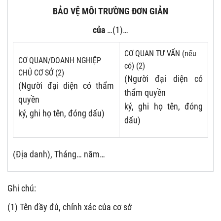
BẢO VỆ MÔI TRƯỜNG ĐƠN GIẢN
của
…(1)…
CƠ QUAN TƯ VẤN (nếu
CƠ QUAN/DOANH NGHIỆP
có) (2)
CHỦ CƠ SỞ (2)
(Người đại diện có
(Người đại diện có thẩm
thẩm quyền
quyền
ký, ghi họ tên, đóng
ký, ghi họ tên, đóng dấu)
dấu)
(Địa danh), Tháng… năm…
Ghi chú:
(1) Tên đầy đủ, chính xác của cơ sở