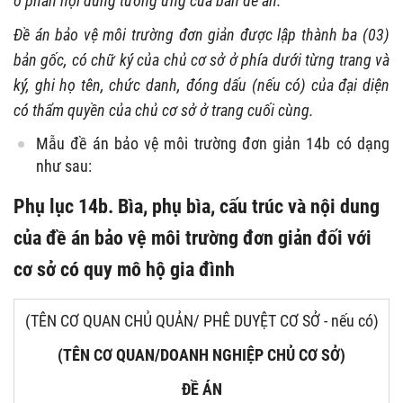
ở phần nội dung tương ứng của bản đề án.
Đề án bảo vệ môi trường đơn giản được lập thành ba (03)
bản gốc, có chữ ký của chủ cơ sở ở phía dưới từng trang và
ký, ghi họ tên, chức danh, đóng dấu (nếu có) của đại diện
có thẩm quyền của chủ cơ sở ở trang cuối cùng.
Mẫu đề án bảo vệ môi trường đơn giản 14b có dạng
như sau:
Phụ lục 14b. Bìa, phụ bìa, cấu trúc và nội dung
của đề án bảo vệ môi trường đơn giản đối với
cơ sở có quy mô hộ gia đình
(TÊN CƠ QUAN CHỦ QUẢN/ PHÊ DUYỆT CƠ SỞ - nếu có)
(TÊN CƠ QUAN/DOANH NGHIỆP CHỦ CƠ SỞ)
ĐỀ ÁN