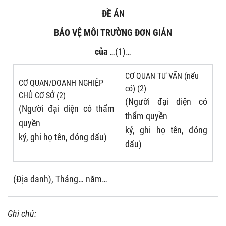
ĐỀ ÁN
BẢO VỆ MÔI TRƯỜNG ĐƠN GIẢN
của
…(1)…
CƠ QUAN TƯ VẤN (nếu
CƠ QUAN/DOANH NGHIỆP
có) (2)
CHỦ CƠ SỞ (2)
(Người đại diện có
(Người đại diện có thẩm
thẩm quyền
quyền
ký, ghi họ tên, đóng
ký, ghi họ tên, đóng dấu)
dấu)
(Địa danh), Tháng… năm…
Ghi chú: