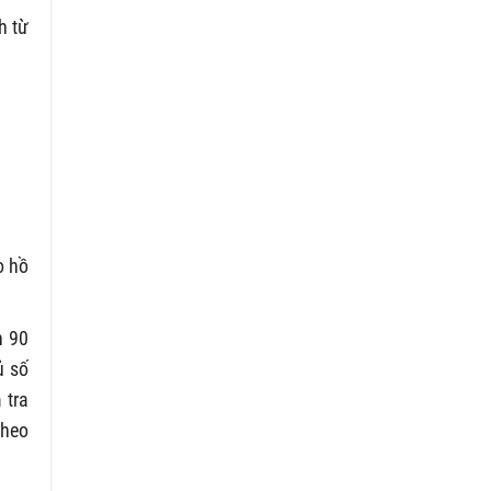
h từ
o hồ
n 90
ủ số
 tra
theo