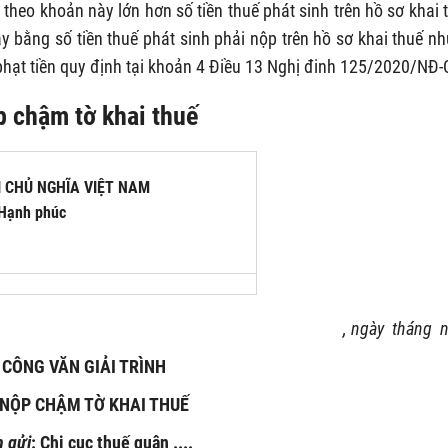
theo khoản này lớn hơn số tiền thuế phát sinh trên hồ sơ khai 
này bằng số tiền thuế phát sinh phải nộp trên hồ sơ khai thuế n
hạt tiền quy định tại khoản 4 Điều 13 Nghị đinh 125/2020/NĐ-
p chậm tờ khai thuế
 CHỦ NGHĨA VIỆT NAM
 Hạnh phúc
, ngày tháng
CÔNG VĂN GIẢI TRÌNH
 NỘP CHẬM TỜ KHAI THUẾ
h gửi
: Chi cục thuế quận ....