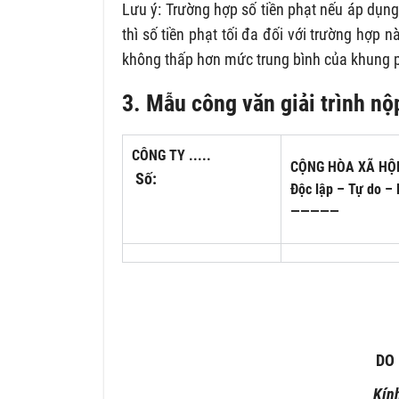
Lưu ý: Trường hợp số tiền phạt nếu áp dụng 
thì số tiền phạt tối đa đối với trường hợp 
không thấp hơn mức trung bình của khung p
3. M
ẫu công văn giải trình nộ
CÔNG TY .....
CỘNG HÒA XÃ HỘI
Số:
Độc lập – Tự do –
—————
DO
Kín