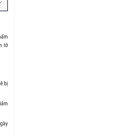
thẩm
m tờ
ẽ bị
giảm
ngày