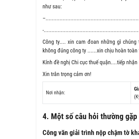
như sau:
–............................................................
-.............................................................
Công ty.... xin cam đoan những gì chúng 
không đúng công ty ......xin chịu hoàn toàn
Kính đề nghị Chi cục thuế quận....tiếp nhận 
Xin trân trọng cảm ơn!
Gi
Nơi nhận:
(K
4. Một số câu hỏi thường gặp
Công văn giải trình nộp chậm tờ kha