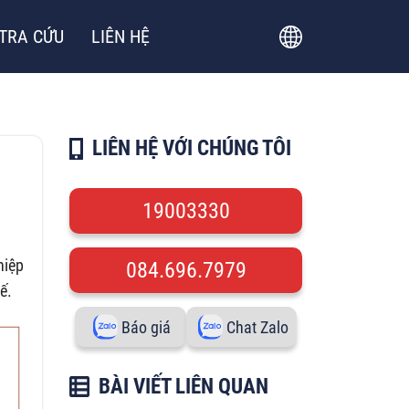
TRA CỨU
LIÊN HỆ
LIÊN HỆ VỚI CHÚNG TÔI
19003330
hiệp
084.696.7979
ế.
Báo giá
Chat Zalo
BÀI VIẾT LIÊN QUAN