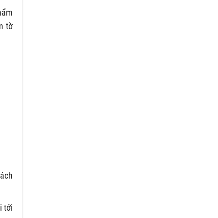
thẩm
m tờ
cách
 tới