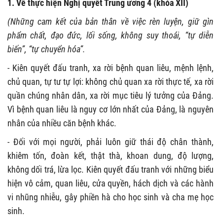
1. Về thực hiện Nghị quyết Trung ương 4 (khóa XII)
(Những cam kết của bản thân về việc rèn luyện, giữ gìn
phẩm chất, đạo đức, lối sống, không suy thoái, “tự diễn
biến”, “tự chuyển hóa”.
- Kiên quyết đấu tranh, xa rời bệnh quan liêu, mệnh lệnh,
chủ quan, tự tư tự lợi: không chủ quan xa rời thực tế, xa rời
quần chúng nhân dân, xa rời mục tiêu lý tưởng của Đảng.
Vì bệnh quan liêu là nguy cơ lớn nhất của Đảng, là nguyên
nhân của nhiều căn bệnh khác.
- Đối với mọi người, phải luôn giữ thái độ chân thành,
khiêm tốn, đoàn kết, thật thà, khoan dung, độ lượng,
không dối trá, lừa lọc. Kiên quyết đấu tranh với những biểu
hiện vô cảm, quan liêu, cửa quyền, hách dịch và các hành
vi nhũng nhiễu, gây phiền hà cho học sinh và cha mẹ học
sinh.