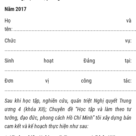
Năm 2017
Họ và
tên:
................................................................................
Chức vụ:
......................................................................................
Sinh hoạt Đảng tại:
......................................................................................
Đơn vị công tác:
......................................................................................
Sau khi học tập, nghiên cứu, quán triệt Nghị quyết Trung
ương 4 (khóa XII); Chuyên đề “Học tập và làm theo tư
tưởng, đạo đức, phong cách Hồ Chí Minh” tôi xây dựng bản
cam kết và kế hoạch thực hiện như sau: