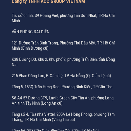
Công ty TNHH ACC GROUP VIETNAM
Trụ sở chính: 39 Hoàng Việt, phường Tân Sơn Nhất, TP.Hồ Chí
Minh
VĂN PHÒNG ĐẠI DIỆN
121 Đường Trần Bình Trọng, Phường Thủ Dầu Một, TP. Hồ Chí
Minh (Bình Dương cũ)
K38 Đường D3, Khu 2, Khu phố 2, phường Trấn Biên, tỉnh Đồng
Nai
215 Phan Đăng Lưu, P. Cẩm Lệ, TP. Đà Nẵng (Q. Cẩm Lệ cũ)
Tầng 5, 153Q Trần Hưng Đạo, Phường Ninh Kiều, TP.Cần Thơ
Số A4-57 Đường BT9, Lavila Green City Tân An, phường Long
An, tỉnh Tây Ninh (Long An cũ)
Tầng số 4, Tòa nhà Viettel, 205A Lê Hồng Phong, phường Tam
Thắng, TP. Hồ Chí Minh (Vũng Tàu cũ)
Tầng 5A, 298 Cầu Giấy, Phường Cầu Giấy, TP. Hà Nội