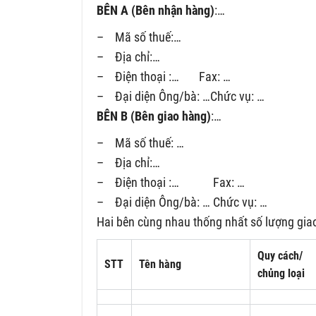
BÊN A (Bên nhận hàng)
:…
– Mã số thuế:…
– Địa chỉ:…
– Điện thoại :… Fax: …
– Đại diện Ông/bà: …Chức vụ: …
BÊN B (Bên giao hàng)
:…
– Mã số thuế: …
– Địa chỉ:…
– Điện thoại :… Fax: …
– Đại diện Ông/bà: … Chức vụ: …
Hai bên cùng nhau thống nhất số lượng gia
Quy cách/
STT
Tên hàng
chủng loại