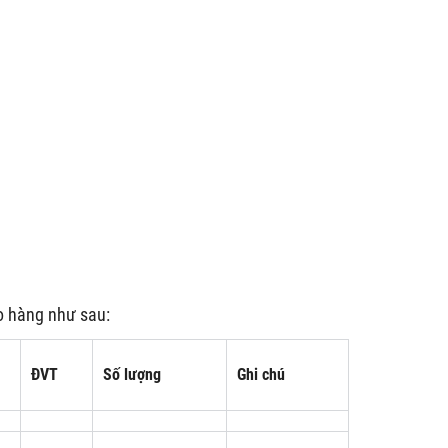
o hàng như sau:
ĐVT
Số lượng
Ghi chú