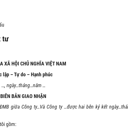
ấu
 tư
A XÃ HỘI CHỦ NGHĨA VIỆT NAM
c lập – Tự do – Hạnh phúc
…, ngày…tháng…năm …
BIÊN BẢN GIAO NHẬN
MB giữa Công ty…Và Công ty …được hai bên ký kết ngày…th
tôi gồm: