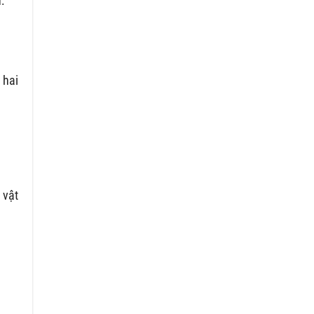
:
 hai
 vật