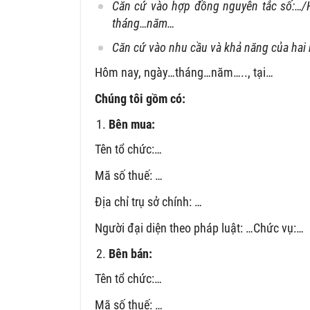
Căn cứ vào hợp đồng nguyên tắc số:…/H
tháng…năm…
Căn cứ vào nhu cầu và khả năng của hai 
Hôm nay, ngày…tháng…năm….., tại…
Chúng tôi gồm có:
Bên mua:
Tên tổ chức:…
Mã số thuế: …
Địa chỉ trụ sở chính: …
Người đại diện theo pháp luật: …Chức vụ:…
Bên bán:
Tên tổ chức:…
Mã số thuế: …