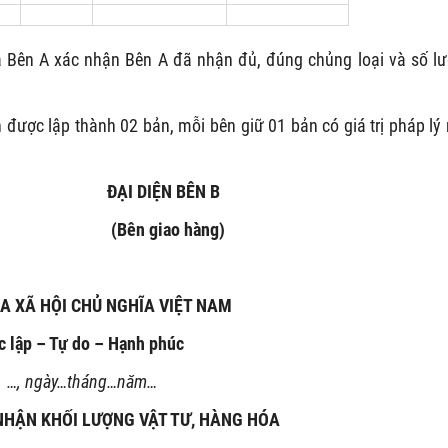
 Bên A xác nhận Bên A đã nhận đủ, đúng chủng loại và số l
n được lập thành 02 bản, mỗi bên giữ 01 bản có giá trị pháp lý
ẠI DIỆN BÊN B
Bên giao hàng)
A XÃ HỘI CHỦ NGHĨA VIỆT NAM
c lập – Tự do – Hạnh phúc
…, ngày…tháng…năm…
NHẬN KHỐI LƯỢNG VẬT TƯ, HÀNG HÓA