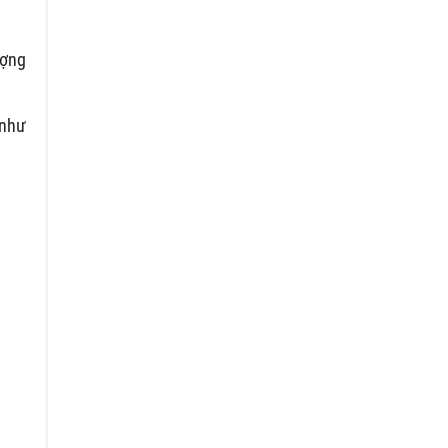
ượng
 như