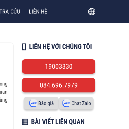
TRA CỨU
LIÊN HỆ
LIÊN HỆ VỚI CHÚNG TÔI
19003330
rong
084.696.7979
quan
Cùng
Báo giá
Chat Zalo
BÀI VIẾT LIÊN QUAN