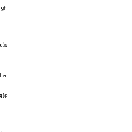
 ghi
 của
 bên
 gặp