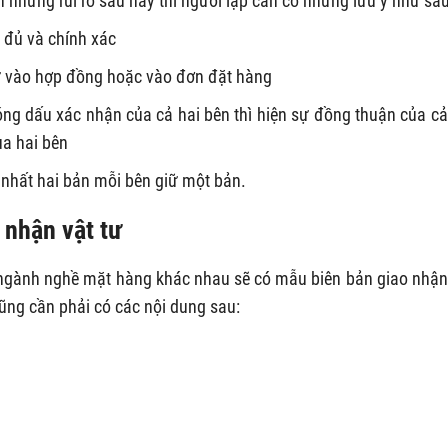
h những rủi ro sau này thì người lập cần có những lưu ý như sau
 đủ và chính xác
ứ vào hợp đồng hoặc vào đơn đặt hàng
óng dấu xác nhận của cả hai bên thì hiện sự đồng thuận của cả
a hai bên
t nhất hai bản mỗi bên giữ một bản.
 nhận vật tư
 ngành nghề mặt hàng khác nhau sẽ có mẫu biên bản giao nhận
cũng cần phải có các nội dung sau: