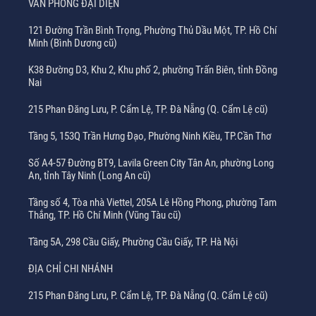
VĂN PHÒNG ĐẠI DIỆN
121 Đường Trần Bình Trọng, Phường Thủ Dầu Một, TP. Hồ Chí
Minh (Bình Dương cũ)
K38 Đường D3, Khu 2, Khu phố 2, phường Trấn Biên, tỉnh Đồng
Nai
215 Phan Đăng Lưu, P. Cẩm Lệ, TP. Đà Nẵng (Q. Cẩm Lệ cũ)
Tầng 5, 153Q Trần Hưng Đạo, Phường Ninh Kiều, TP.Cần Thơ
Số A4-57 Đường BT9, Lavila Green City Tân An, phường Long
An, tỉnh Tây Ninh (Long An cũ)
Tầng số 4, Tòa nhà Viettel, 205A Lê Hồng Phong, phường Tam
Thắng, TP. Hồ Chí Minh (Vũng Tàu cũ)
Tầng 5A, 298 Cầu Giấy, Phường Cầu Giấy, TP. Hà Nội
ĐỊA CHỈ CHI NHÁNH
215 Phan Đăng Lưu, P. Cẩm Lệ, TP. Đà Nẵng (Q. Cẩm Lệ cũ)