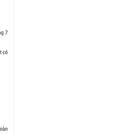
ng 7
t có
toàn