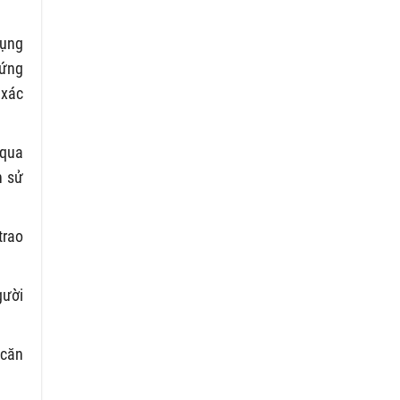
dụng
hứng
 xác
 qua
n sử
trao
gười
 căn