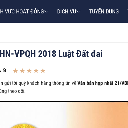
NH VỰC HOẠT ĐỘNG
DỊCH VỤ
TUYỂN DỤNG
BHN-VPQH 2018 Luật Đất đai
viết
in gửi tới quý khách hàng thông tin về
Văn bản hợp nhất 21/V
ùng theo dõi.