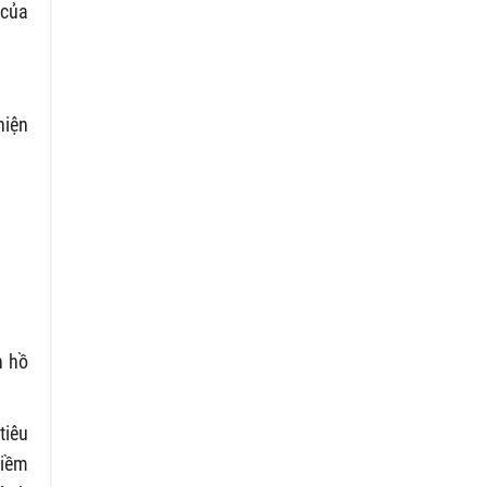
 của
hiện
n hồ
tiêu
tiềm