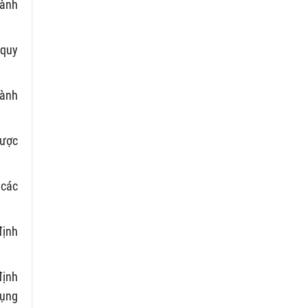
hành
 quy
hành
được
 các
định
định
dụng