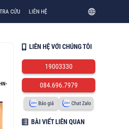
TRA CỨU
LIÊN HỆ
LIÊN HỆ VỚI CHÚNG TÔI
19003330
BHN-
084.696.7979
Báo giá
Chat Zalo
BÀI VIẾT LIÊN QUAN