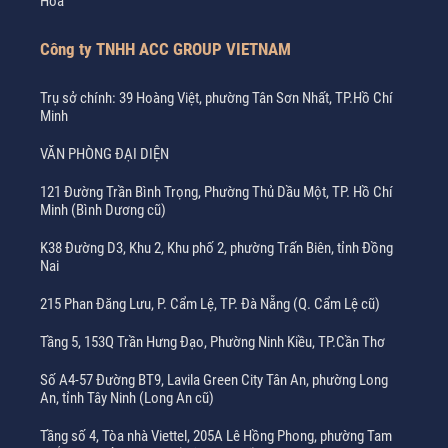
Hòa
Công ty TNHH ACC GROUP VIETNAM
Trụ sở chính: 39 Hoàng Việt, phường Tân Sơn Nhất, TP.Hồ Chí
Minh
VĂN PHÒNG ĐẠI DIỆN
121 Đường Trần Bình Trọng, Phường Thủ Dầu Một, TP. Hồ Chí
Minh (Bình Dương cũ)
K38 Đường D3, Khu 2, Khu phố 2, phường Trấn Biên, tỉnh Đồng
Nai
215 Phan Đăng Lưu, P. Cẩm Lệ, TP. Đà Nẵng (Q. Cẩm Lệ cũ)
Tầng 5, 153Q Trần Hưng Đạo, Phường Ninh Kiều, TP.Cần Thơ
Số A4-57 Đường BT9, Lavila Green City Tân An, phường Long
An, tỉnh Tây Ninh (Long An cũ)
Tầng số 4, Tòa nhà Viettel, 205A Lê Hồng Phong, phường Tam