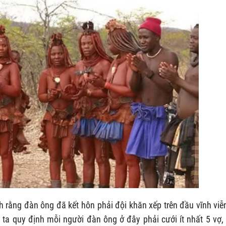
nh rằng đàn ông đã kết hôn phải đội khăn xếp trên đầu vĩnh viễ
i ta quy định mỗi người đàn ông ở đây phải cưới ít nhất 5 vợ,