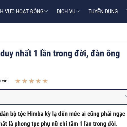
NH VỰC HOẠT ĐỘNG
DỊCH VỤ
TUYỂN DỤNG
 duy nhất 1 lần trong đời, đàn ông
 viết
 dân bộ tộc Himba kỳ lạ đến mức ai cũng phải ngạc
hất là phong tục phụ nữ chỉ tắm 1 lần trong đời.