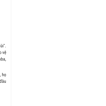
ùi".
o vệ
mba,
, họ
 đầu