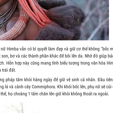
ữ Himba vẫn có bí quyết làm đẹp và giữ cơ thể không "bốc m
t son, bơ và các thành phần khác để bôi lên da. Nhờ đó giúp bả
ạch. Hỗn hợp này cũng mang tính biểu tượng trong văn hóa Hi
 trái đất.
g pháp tắm khói hàng ngày để giữ vệ sinh cá nhân. Đầu tiên
ng lá và cành cây Commiphora. Khi khói bốc lên, phụ nữ sẽ cúi
thể, họ choàng 1 tấm chăn lên giữ khói không thoát ra ngoài.