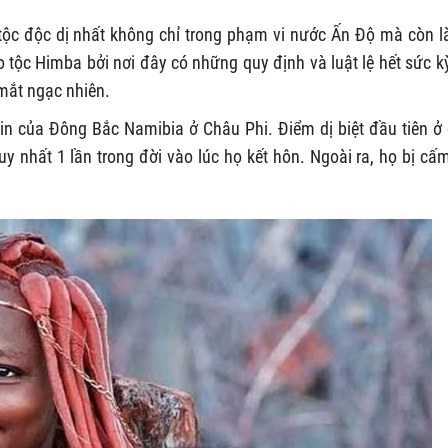
 tộc độc dị nhất không chỉ trong phạm vi nước Ấn Độ mà còn l
 tộc Himba bởi nơi đây có những quy định và luật lệ hết sức kỳ
 mắt ngạc nhiên.
in của Đông Bắc Namibia ở Châu Phi. Điểm dị biệt đầu tiên ở
y nhất 1 lần trong đời vào lúc họ kết hôn. Ngoài ra, họ bị cấ