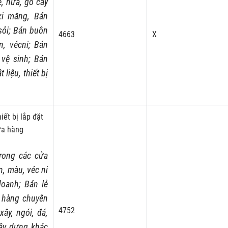
e, nứa, gỗ cây
xi măng, Bán
 sỏi; Bán buôn
4663
X
, vécni; Bán
 vệ sinh; Bán
liệu, thiết bị
iết bị lắp đặt
ửa hàng
trong các cửa
, màu, véc ni
oanh; Bán lẻ
 hàng chuyên
4752
ây, ngói, đá,
 xây dựng khác