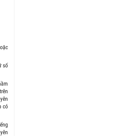
hoặc
ữ số
nhầm
trên
uyên
p có
iếng
uyên