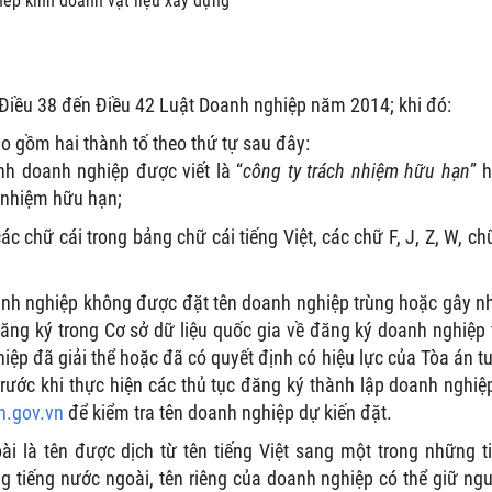
hép kinh doanh vật liệu xây dựng
i Điều 38 đến Điều 42 Luật Doanh nghiệp năm 2014; khi đó:
o gồm hai thành tố theo thứ tự sau đây:
nh doanh nghiệp được viết là “
công ty trách nhiệm hữu hạn
” 
h nhiệm hữu hạn;
ác chữ cái trong bảng chữ cái tiếng Việt, các chữ F, J, Z, W, ch
anh nghiệp không được đặt tên doanh nghiệp trùng hoặc gây 
ăng ký trong Cơ sở dữ liệu quốc gia về đăng ký doanh nghiệp 
ệp đã giải thể hoặc đã có quyết định có hiệu lực của Tòa án t
trước khi thực hiện các thủ tục đăng ký thành lập doanh nghiệ
h.gov.vn
để kiểm tra tên doanh nghiệp dự kiến đặt.
i là tên được dịch từ tên tiếng Việt sang một trong những t
ng tiếng nước ngoài, tên riêng của doanh nghiệp có thể giữ ng