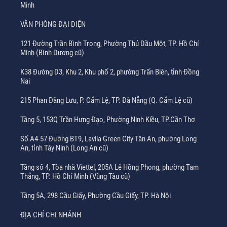
Minh
VĂN PHÒNG ĐẠI DIỆN
121 Đường Trần Bình Trọng, Phường Thủ Dầu Một, TP. Hồ Chí
Minh (Bình Dương cũ)
K38 Đường D3, Khu 2, Khu phố 2, phường Trấn Biên, tỉnh Đồng
Nai
215 Phan Đăng Lưu, P. Cẩm Lệ, TP. Đà Nẵng (Q. Cẩm Lệ cũ)
Tầng 5, 153Q Trần Hưng Đạo, Phường Ninh Kiều, TP.Cần Thơ
Số A4-57 Đường BT9, Lavila Green City Tân An, phường Long
An, tỉnh Tây Ninh (Long An cũ)
Tầng số 4, Tòa nhà Viettel, 205A Lê Hồng Phong, phường Tam
Thắng, TP. Hồ Chí Minh (Vũng Tàu cũ)
Tầng 5A, 298 Cầu Giấy, Phường Cầu Giấy, TP. Hà Nội
ĐỊA CHỈ CHI NHÁNH