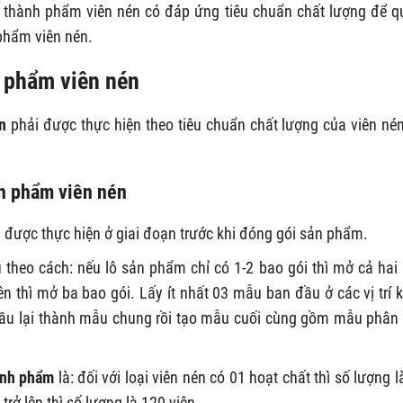
 thành phẩm viên nén có đáp ứng tiêu chuẩn chất lượng để q
phẩm viên nén.
h phẩm viên nén
n
phải được thực hiện theo tiêu chuẩn chất lượng của viên né
h phẩm viên nén
n
được thực hiện ở giai đoạn trước khi đóng gói sản phẩm.
u theo cách: nếu lô sản phẩm chỉ có 1-2 bao gói thì mở cả hai
ên thì mở ba bao gói. Lấy ít nhất 03 mẫu ban đầu ở các vị trí 
ầu lại thành mẫu chung rồi tạo mẫu cuối cùng gồm mẫu phân 
ành phẩm
là: đối với loại viên nén có 01 hoạt chất thì số lượng l
 trở lên thì số lượng là 120 viên.