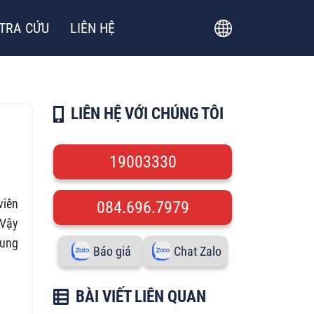
TRA CỨU
LIÊN HỆ
LIÊN HỆ VỚI CHÚNG TÔI
19003330
viên
084.696.7979
 Vậy
cung
Báo giá
Chat Zalo
BÀI VIẾT LIÊN QUAN