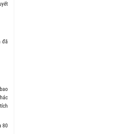
uyết
n đã
 bao
khác
tích
à 80