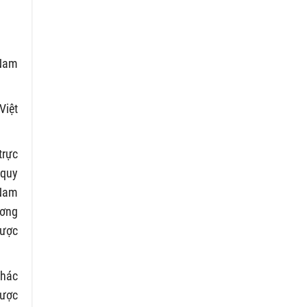
 Nam
Việt
trực
 quy
 Nam
ương
Dược
khác
được