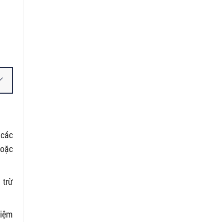
 các
hoặc
 trừ
hiệm