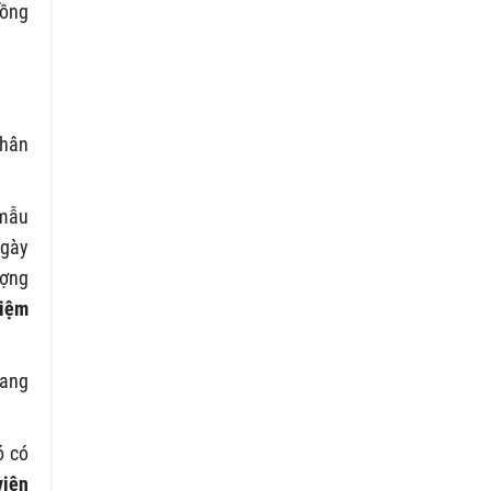
đồng
phân
 mẫu
ngày
ượng
hiệm
nang
ó có
viên