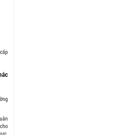
 cấp
hác
ường
uản
 cho
vực,