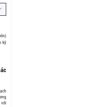
lin)
n kỹ
hác
oạch
ương
 với