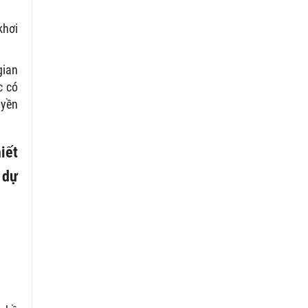
khơi
gian
c có
uyền
iết
 dự