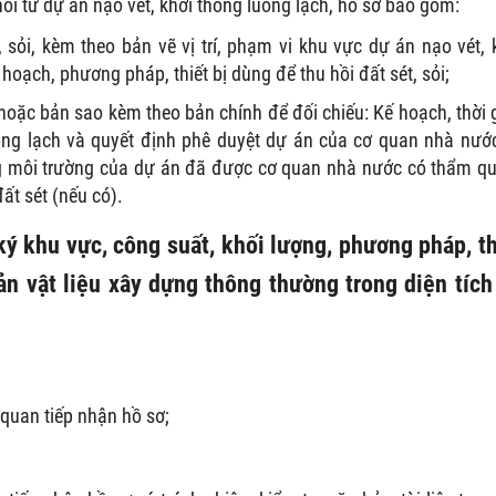
ồi từ dự án nạo vét, khơi thông luồng lạch, hồ sơ bao gồm:
 sỏi, kèm theo bản vẽ vị trí, phạm vi khu vực dự án nạo vét, 
hoạch, phương pháp, thiết bị dùng để thu hồi đất sét, sỏi;
oặc bản sao kèm theo bản chính để đối chiếu: Kế hoạch, thời 
uồng lạch và quyết định phê duyệt dự án của cơ quan nhà nướ
g môi trường của dự án đã được cơ quan nhà nước có thẩm q
ất sét (nếu có).
 ký khu vực, công suất, khối lượng, phương pháp, th
ản vật liệu xây dựng thông thường trong diện tích
quan tiếp nhận hồ sơ;