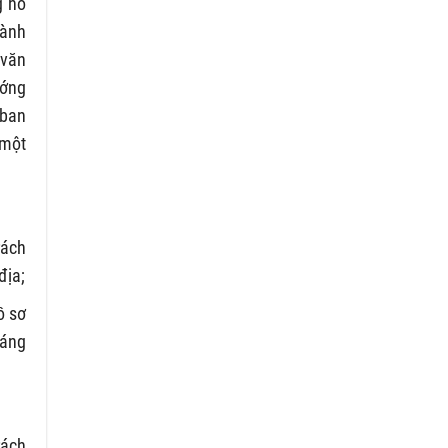
g hồ
hành
 văn
ướng
 ban
 một
rách
địa;
ồ sơ
oáng
rách