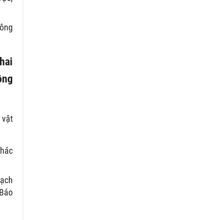
công
hai
ông
 vật
thác
oạch
 Báo