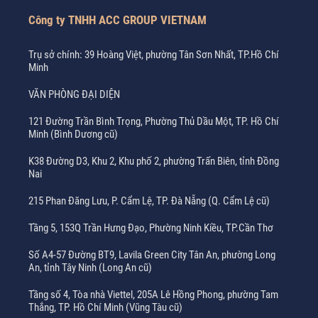
Công ty TNHH ACC GROUP VIETNAM
Trụ sở chính: 39 Hoàng Việt, phường Tân Sơn Nhất, TP.Hồ Chí
Minh
VĂN PHÒNG ĐẠI DIỆN
121 Đường Trần Bình Trọng, Phường Thủ Dầu Một, TP. Hồ Chí
Minh (Bình Dương cũ)
K38 Đường D3, Khu 2, Khu phố 2, phường Trấn Biên, tỉnh Đồng
Nai
215 Phan Đăng Lưu, P. Cẩm Lệ, TP. Đà Nẵng (Q. Cẩm Lệ cũ)
Tầng 5, 153Q Trần Hưng Đạo, Phường Ninh Kiều, TP.Cần Thơ
Số A4-57 Đường BT9, Lavila Green City Tân An, phường Long
An, tỉnh Tây Ninh (Long An cũ)
Tầng số 4, Tòa nhà Viettel, 205A Lê Hồng Phong, phường Tam
Thắng, TP. Hồ Chí Minh (Vũng Tàu cũ)