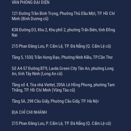
VĂN PHÒNG ĐẠI DIỆN
121 Đường Trần Bình Trọng, Phường Thủ Dầu Một, TP. Hồ Chí
Minh (Bình Dương cũ)
K38 Đường D3, Khu 2, Khu phố 2, phường Trấn Biên, tỉnh Đồng
Nai
215 Phan Đăng Lưu, P. Cẩm Lệ, TP. Đà Nẵng (Q. Cẩm Lệ cũ)
Tầng 5, 153Q Trần Hưng Đạo, Phường Ninh Kiều, TP.Cần Thơ
Số A4-57 Đường BT9, Lavila Green City Tân An, phường Long
An, tỉnh Tây Ninh (Long An cũ)
Tầng số 4, Tòa nhà Viettel, 205A Lê Hồng Phong, phường Tam
Thắng, TP. Hồ Chí Minh (Vũng Tàu cũ)
Tầng 5A, 298 Cầu Giấy, Phường Cầu Giấy, TP. Hà Nội
ĐỊA CHỈ CHI NHÁNH
215 Phan Đăng Lưu, P. Cẩm Lệ, TP. Đà Nẵng (Q. Cẩm Lệ cũ)