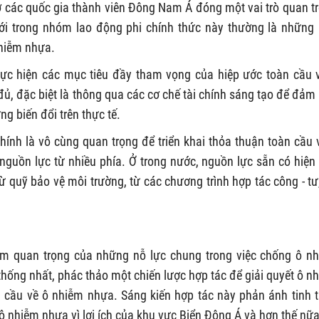
 ở các quốc gia thành viên Đông Nam Á đóng một vai trò quan t
iới trong nhóm lao động phi chính thức này thường là những
nhiễm nhựa.
hực hiện các mục tiêu đầy tham vọng của hiệp ước toàn cầu 
đủ, đặc biệt là thông qua các cơ chế tài chính sáng tạo để đảm
g biến đổi trên thực tế.
hính là vô cùng quan trọng để triển khai thỏa thuận toàn cầu 
nguồn lực từ nhiều phía. Ở trong nước, nguồn lực sẵn có hiện
từ quỹ bảo vệ môi trường, từ các chương trình hợp tác công - tư
 tầm quan trọng của những nỗ lực chung trong việc chống ô n
thống nhất, phác thảo một chiến lược hợp tác để giải quyết ô n
cầu về ô nhiễm nhựa. Sáng kiến hợp tác này phản ánh tinh 
 nhiễm nhựa vì lợi ích của khu vực Biển Đông Á và hơn thế nữa