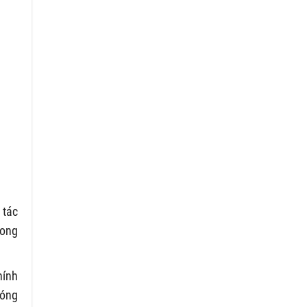
 tác
rong
hính
đóng