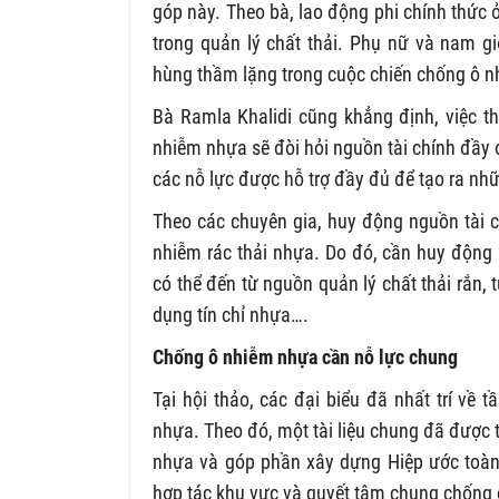
góp này. Theo bà, lao động phi chính thức
trong quản lý chất thải. Phụ nữ và nam g
hùng thầm lặng trong cuộc chiến chống ô 
Bà Ramla Khalidi cũng khẳng định, việc t
nhiễm nhựa sẽ đòi hỏi nguồn tài chính đầy 
các nỗ lực được hỗ trợ đầy đủ để tạo ra nhữn
Theo các chuyên gia, huy động nguồn tài c
nhiễm rác thải nhựa. Do đó, cần huy động 
có thể đến từ nguồn quản lý chất thải rắn, 
dụng tín chỉ nhựa….
Chống ô nhiễm nhựa cần nỗ lực chung
Tại hội thảo, các đại biểu đã nhất trí về
nhựa. Theo đó, một tài liệu chung đã được 
nhựa và góp phần xây dựng Hiệp ước toàn 
hợp tác khu vực và quyết tâm chung chống ô