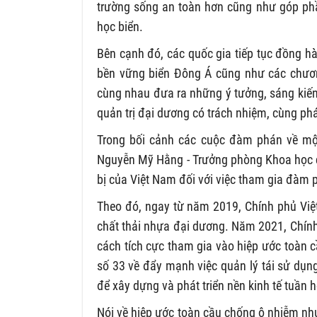
trường sống an toàn hơn cũng như góp phầ
học biển.
Bên cạnh đó, các quốc gia tiếp tục đồng hà
bền vững biển Đông Á cũng như các chương
cùng nhau đưa ra những ý tưởng, sáng kiế
quản trị đại dương có trách nhiệm, cùng phát
Trong bối cảnh các cuộc đàm phán về một
Nguyễn Mỹ Hằng - Trưởng phòng Khoa học cô
bị của Việt Nam đối với việc tham gia đàm 
Theo đó, ngay từ năm 2019, Chính phủ Việ
chất thải nhựa đại dương. Năm 2021, Chính
cách tích cực tham gia vào hiệp ước toàn 
số 33 về đẩy mạnh việc quản lý tái sử dụn
để xây dựng và phát triển nền kinh tế tuần
Nói về hiệp ước toàn cầu chống ô nhiễm nh