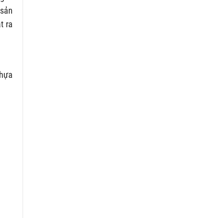
 sản
t ra
nhựa