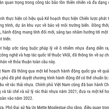
n quan trọng trong công tác bảo tồn thiên nhiên và đa dạng 
nh thực hiện có hiệu quả Kế hoạch thực hiện Chiến lược phát t
 trình, dự án khu vực về bảo vệ môi trường biển. Đồng thời
n, hành động mang tính đổi mới, sáng tạo nhằm hướng tới một
 triển.
 hiệp ước ràng buộc pháp lý về ô nhiễm nhựa đang diễn ra
ng nghệ và hợp tác quốc tế thuộc VASI, đã thông tin về sự c
phán về thỏa thuận toàn cầu này.
t Nam đã thông qua một kế hoạch hành động quốc gia về quả
 phủ đã phê duyệt chương trình hành động để có thể chuẩn bị
cầu về rác thải nhựa. Chính phủ Việt Nam cũng đã ban hành Chỉ
g và tái chế và xử lý rác thải nhựa năm 2021; đưa ra một kế h
 hoàn vào năm 2022.
ựa, Phó Đại sứ Na Uy Mette Moglestue cho rằng, điều quan trọn