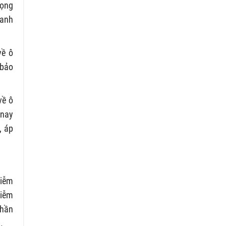
rọng
 anh
về ô
 bảo
về ô
 nay
, áp
hiễm
hiễm
thần
.