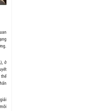
quan
dạng
ơng.
), ở
uyết
 thể
nhấn
giải
 môi