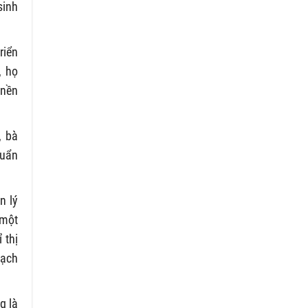
sinh
riển
, họ
 nền
, bà
huẩn
n lý
 một
 thị
oạch
g là