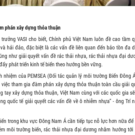
m phán xây dựng thỏa thuận
c trưởng VASI cho biết, Chính phủ Việt Nam luôn đề cao tầm 
 và hải đảo, đặc biệt là các vấn đề liên quan đến bảo tồn đa 
cũng như giải quyết vấn đề rác thải nhựa, rác thải nhựa đại dư
ẩy phát triển kinh tế biển theo hướng bền vững.
ách nhiệm của PEMSEA (Đối tác quản lý môi trường Biển Đông Á
việc tham gia đàm phán xây dựng thỏa thuận toàn cầu giải q
 tay xây dựng thỏa thuận, Việt Nam cùng với các quốc gia sẽ
ồng quốc tế giải quyết các vấn đề về ô nhiễm nhựa” - ông Trí 
biển trong khu vực Đông Nam Á cần tiếp tục nỗ lực hơn nữa để 
m môi trường biển, rác thải nhựa đại dương nhằm hướng tới