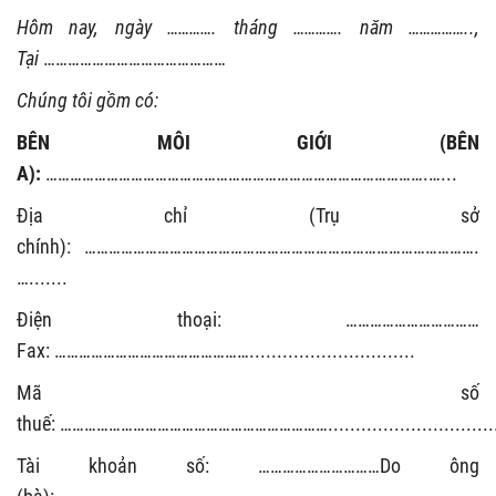
Hôm nay, ngày …………. tháng …………. năm ……………..,
Tại
………………………………………
Chúng tôi gồm có:
BÊN MÔI GIỚI (BÊN
A):
………………………………………………………………………………….…...
Địa chỉ (Trụ sở
chính): …………………………………………………………………………………….
….......
Điện thoại: ……………………………
Fax: …………………………………………..............................
Mã số
thuế: …………………………………………………………..................................
Tài khoản số: …………………………Do ông