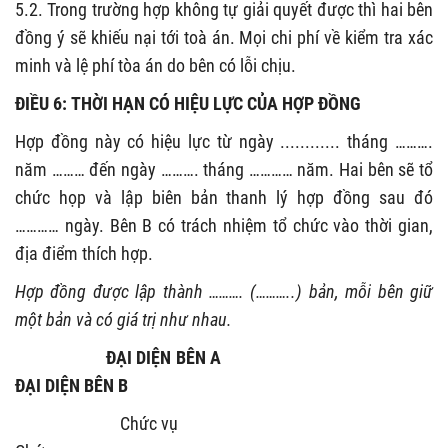
5.2. Trong trường hợp không tự giải quyết được thì hai bên
đồng ý sẽ khiếu nại tới toà án. Mọi chi phí về kiểm tra xác
minh và lệ phí tòa án do bên có lỗi chịu.
ĐIỀU 6: THỜI HẠN CÓ HIỆU LỰC CỦA HỢP ĐỒNG
Hợp đồng này có hiệu lực từ ngày ............ tháng ……….
năm ……… đến ngày ………. tháng ………… năm. Hai bên sẽ tổ
chức họp và lập biên bản thanh lý hợp đồng sau đó
………… ngày. Bên B có trách nhiệm tổ chức vào thời gian,
địa điểm thích hợp.
Hợp đồng được lập thành ………. (………..) bản, mỗi bên giữ
một bản và có giá trị như nhau.
ĐẠI DIỆN BÊN A
ĐẠI DIỆN BÊN B
Chức vụ