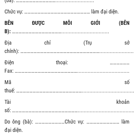
(bà): ………………………………..........................
Chức vụ: …………………………………………………… làm đại diện.
BÊN ĐƯỢC MÔI GIỚI (BÊN
B):
………………………………………................................
Địa chỉ (Trụ sở
chính): ………………………………………………………………........................
Điện thoại: ………………
Fax: …………………………………………………...................................
Mã số
thuế: ……………………………………………………......................................
Tài khoản
số: ……………………………………………………........................................
Do ông (bà): ………………………Chức vụ: ………………………… làm
đại diện.