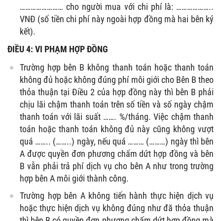
…………………… cho người mua với chi phí là: ………………..
VNĐ (số tiền chi phí này ngoài hợp đồng mà hai bên ký
kết).
ĐIỀU 4: VI PHẠM HỢP ĐỒNG
Trường hợp bên B không thanh toán hoặc thanh toán
không đủ hoặc không đúng phí môi giới cho Bên B theo
thỏa thuận tại Điều 2 của hợp đồng này thì bên B phải
chịu lãi chậm thanh toán trên số tiền và số ngày chậm
thanh toán với lãi suất ……. %/tháng. Việc chậm thanh
toán hoặc thanh toán không đủ này cũng không vượt
quá …….. (……..) ngày, nếu quá ……… (………) ngày thì bên
A được quyền đơn phương chấm dứt hợp đồng và bên
B vẫn phải trả phí dịch vụ cho bên A như trong trường
hợp bên A môi giới thành công.
Trường hợp bên A không tiến hành thực hiện dịch vụ
hoặc thực hiện dịch vụ không đúng như đã thỏa thuận
thì bên B có quyền đơn phương chấm dứt hợp đồng mà