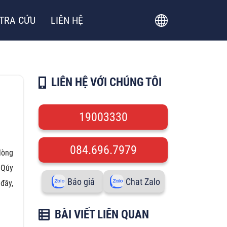
TRA CỨU
LIÊN HỆ
LIÊN HỆ VỚI CHÚNG TÔI
19003330
084.696.7979
lòng
 Qúy
Báo giá
Chat Zalo
 đây,
BÀI VIẾT LIÊN QUAN