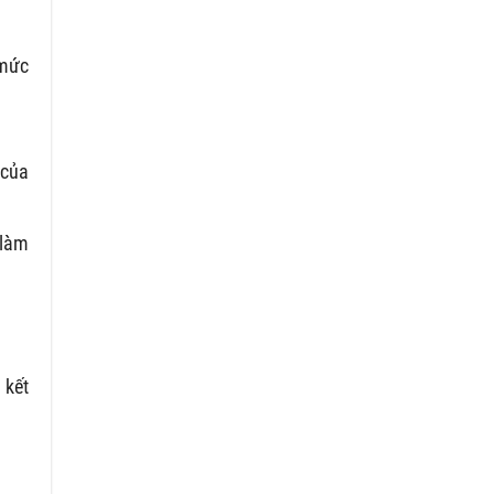
 mức
của
 làm
 kết