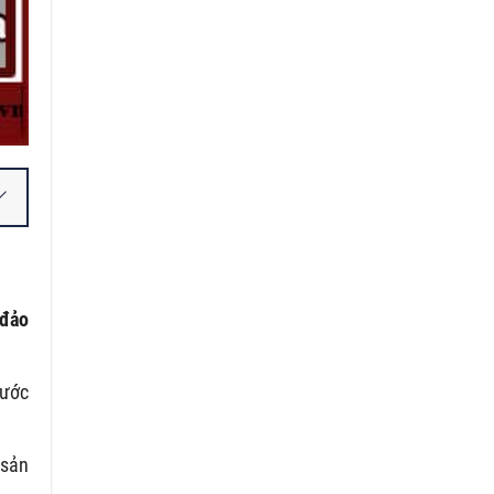
 đảo
nước
 sản