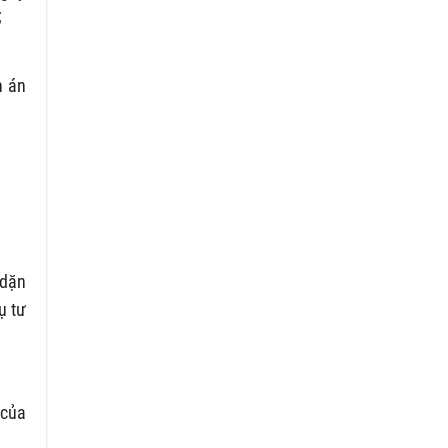
;
h án
 dặn
ụ tư
 của