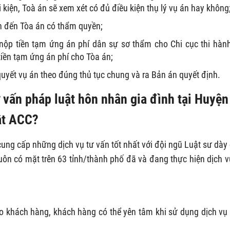
kiện, Toà án sẽ xem xét có đủ điều kiện thụ lý vụ án hay không
ôn đến Tòa án có thẩm quyền;
 nộp tiền tạm ứng án phí dân sự sơ thẩm cho Chi cục thi hàn
tiền tạm ứng án phí cho Tòa án;
 quyết vụ án theo đúng thủ tục chung và ra Bản án quyết định.
ư vấn pháp luật
hôn nhân gia đình tại
Huyện
ật ACC?
ung cấp những dịch vụ tư vấn tốt nhất với đội ngũ Luật sư dày
uôn có mặt trên 63 tỉnh/thành phố đã và đang thực hiện dịch v
ho khách hàng, khách hàng có thể yên tâm khi sử dụng dịch vụ