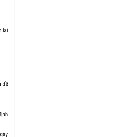
 lai
n đề
định
ngày