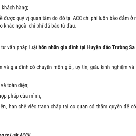
a khách hàng;
 đề được quý vị quan tâm do đó tại ACC chi phí luôn bảo đảm ở
ào khác ngoài chi phí đã báo từ đầu.
ụ tư vấn pháp luật
hôn nhân gia đình tại
Huyện đảo Trường Sa
n và gia đình có chuyên môn giỏi, uy tín, giàu kinh nghiệm và
và toàn diện;
 hợp pháp của mình;
ên, hạn chế việc tranh chấp tại cơ quan có thẩm quyền để có
ng ty Luật ACC!!