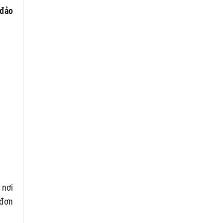
đảo
 nơi
 đơn