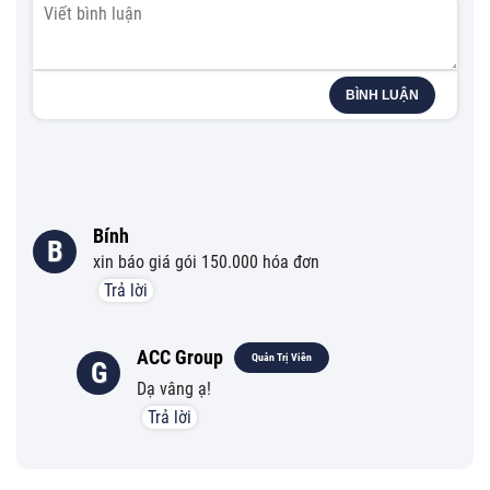
BÌNH LUẬN
Bính
B
xin báo giá gói 150.000 hóa đơn
Trả lời
ACC Group
Quản Trị Viên
G
Dạ vâng ạ!
Trả lời