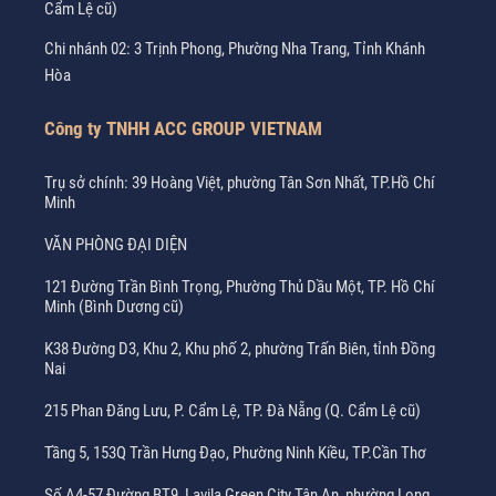
Cẩm Lệ cũ)
Chi nhánh 02: 3 Trịnh Phong, Phường Nha Trang, Tỉnh Khánh
Hòa
Công ty TNHH ACC GROUP VIETNAM
Trụ sở chính: 39 Hoàng Việt, phường Tân Sơn Nhất, TP.Hồ Chí
Minh
VĂN PHÒNG ĐẠI DIỆN
121 Đường Trần Bình Trọng, Phường Thủ Dầu Một, TP. Hồ Chí
Minh (Bình Dương cũ)
K38 Đường D3, Khu 2, Khu phố 2, phường Trấn Biên, tỉnh Đồng
Nai
215 Phan Đăng Lưu, P. Cẩm Lệ, TP. Đà Nẵng (Q. Cẩm Lệ cũ)
Tầng 5, 153Q Trần Hưng Đạo, Phường Ninh Kiều, TP.Cần Thơ
Số A4-57 Đường BT9, Lavila Green City Tân An, phường Long