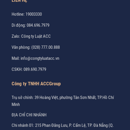
LIÊN HỆ
Hotline:
19003330
Di động:
084.696.7979
Zalo:
Công ty Luật ACC
Văn phòng:
(028) 777.00.888
Mail:
info@congtyluatacc.vn
CSKH:
089.690.7979
Công ty TNHH ACCGroup
Trụ sở chính: 39 Hoàng Việt, phường Tân Sơn Nhất, TP.Hồ Chí
Minh
ĐỊA CHỈ CHI NHÁNH
Chi nhánh 01: 215 Phan Đăng Lưu, P. Cẩm Lệ, TP. Đà Nẵng (Q.