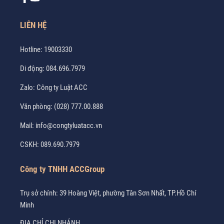
LIÊN HỆ
Hotline:
19003330
Di động:
084.696.7979
Zalo:
Công ty Luật ACC
Văn phòng:
(028) 777.00.888
Mail:
info@congtyluatacc.vn
CSKH:
089.690.7979
Công ty TNHH ACCGroup
Trụ sở chính: 39 Hoàng Việt, phường Tân Sơn Nhất, TP.Hồ Chí
Minh
ĐỊA CHỈ CHI NHÁNH