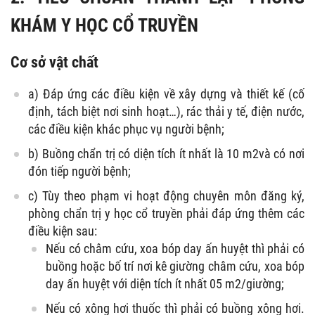
KHÁM Y HỌC CỔ TRUYỀN
Cơ sở vật chất
a) Đáp ứng các điều kiện về xây dựng và thiết kế (cố
định, tách biệt nơi sinh hoạt…), rác thải y tế, điện nước,
các điều kiện khác phục vụ người bệnh;
b) Buồng chẩn trị có diện tích ít nhất là 10 m
2
và có nơi
đón tiếp người bệnh;
c) Tùy theo phạm vi hoạt động chuyên môn đăng ký,
phòng chẩn trị y học cổ truyền phải đáp ứng thêm các
điều kiện sau:
Nếu có châm cứu, xoa bóp day ấn huyệt thì phải có
buồng hoặc bố trí nơi kê giường châm cứu, xoa bóp
day ấn huyệt với diện tích ít nhất 05 m
2
/giường;
Nếu có xông hơi thuốc thì phải có buồng xông hơi.