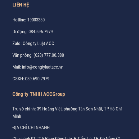
LIÊN HỆ
Hotline:
19003330
Di động:
084.696.7979
Zalo:
Công ty Luật ACC
Văn phòng:
(028) 777.00.888
Mail:
info@congtyluatacc.vn
CSKH:
089.690.7979
Công ty TNHH ACCGroup
Trụ sở chính: 39 Hoàng Việt, phường Tân Sơn Nhất, TP.Hồ Chí
Minh
ĐỊA CHỈ CHI NHÁNH
Chi nhánh 01: 215 Phan Đăng Lưu, P. Cẩm Lệ, TP. Đà Nẵng (Q.