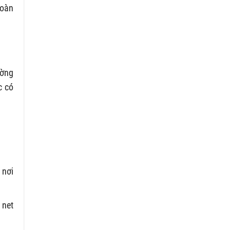
toàn
ường
c có
 nơi
 net