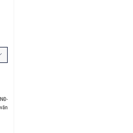
/NĐ-
 văn