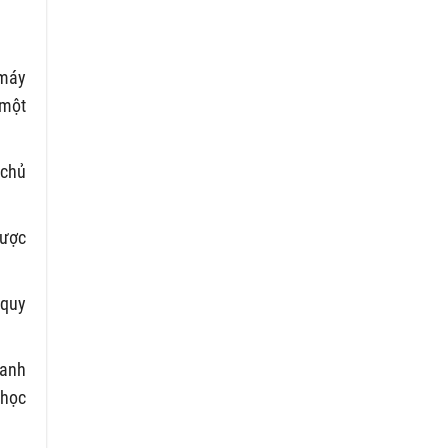
 máy
 một
 chủ
được
 quy
oanh
 học