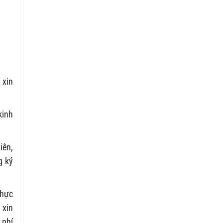
 xin
kinh
iên,
g ký
thực
 xin
 phí