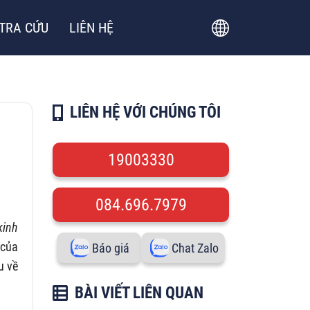
TRA CỨU
LIÊN HỆ
LIÊN HỆ VỚI CHÚNG TÔI
19003330
084.696.7979
kinh
 của
Báo giá
Chat Zalo
u về
BÀI VIẾT LIÊN QUAN