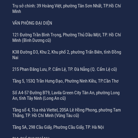
Trụ sở chính: 39 Hoàng Việt, phường Tân Sơn Nhất, TP.Hồ Chí
Minh
VĂN PHÒNG ĐẠI DIỆN
121 Đường Trần Bình Trọng, Phường Thủ Dầu Một, TP. Hồ Chí
Minh (Bình Dương cũ)
K38 Đường D3, Khu 2, Khu phố 2, phường Trấn Biên, tỉnh Đồng
Nai
215 Phan Đăng Lưu, P. Cẩm Lệ, TP. Đà Nẵng (Q. Cẩm Lệ cũ)
Tầng 5, 153Q Trần Hưng Đạo, Phường Ninh Kiều, TP.Cần Thơ
Số A4-57 Đường BT9, Lavila Green City Tân An, phường Long
An, tỉnh Tây Ninh (Long An cũ)
Tầng số 4, Tòa nhà Viettel, 205A Lê Hồng Phong, phường Tam
Thắng, TP. Hồ Chí Minh (Vũng Tàu cũ)
Tầng 5A, 298 Cầu Giấy, Phường Cầu Giấy, TP. Hà Nội