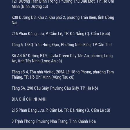
121 Đường Trần Bình Trọng, Phường Thủ Dầu Một, TP. Hồ Chí
Minh (Bình Dương cũ)
K38 Đường D3, Khu 2, Khu phố 2, phường Trấn Biên, tỉnh Đồng
Nai
215 Phan Đăng Lưu, P. Cẩm Lệ, TP. Đà Nẵng (Q. Cẩm Lệ cũ)
Tầng 5, 153Q Trần Hưng Đạo, Phường Ninh Kiều, TP.Cần Thơ
Số A4-57 Đường BT9, Lavila Green City Tân An, phường Long
An, tỉnh Tây Ninh (Long An cũ)
Tầng số 4, Tòa nhà Viettel, 205A Lê Hồng Phong, phường Tam
Thắng, TP. Hồ Chí Minh (Vũng Tàu cũ)
Tầng 5A, 298 Cầu Giấy, Phường Cầu Giấy, TP. Hà Nội
ĐỊA CHỈ CHI NHÁNH
215 Phan Đăng Lưu, P. Cẩm Lệ, TP. Đà Nẵng (Q. Cẩm Lệ cũ)
3 Trịnh Phong, Phường Nha Trang, Tỉnh Khánh Hòa