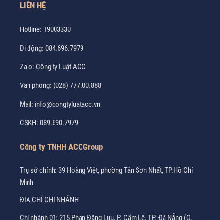
LIÊN HỆ
Hotline:
19003330
Di động:
084.696.7979
Zalo:
Công ty Luật ACC
Văn phòng:
(028) 777.00.888
Mail:
info@congtyluatacc.vn
CSKH:
089.690.7979
Công ty TNHH ACCGroup
Trụ sở chính: 39 Hoàng Việt, phường Tân Sơn Nhất, TP.Hồ Chí
Minh
ĐỊA CHỈ CHI NHÁNH
Chi nhánh 01: 215 Phan Đăng Lưu, P. Cẩm Lệ, TP. Đà Nẵng (Q.