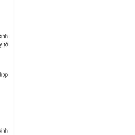
kinh
y tờ
 hợp
kinh