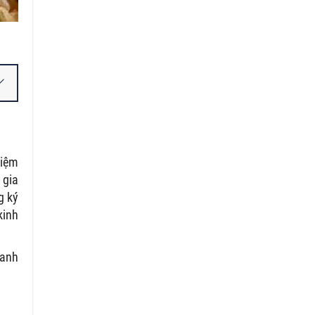
hiệm
 gia
g ký
kinh
oanh