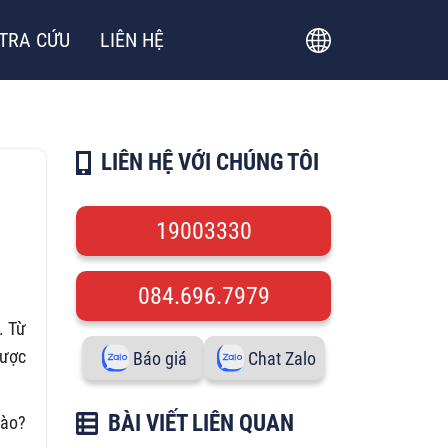
TRA CỨU
LIÊN HỆ
LIÊN HỆ VỚI CHÚNG TÔI
19003330
084.696.7979
. Từ
được
Báo giá
Chat Zalo
BÀI VIẾT LIÊN QUAN
nào?