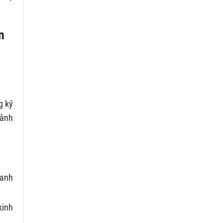
n
g ký
hành
oanh
kinh