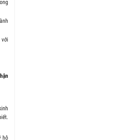
rong
hành
 với
nhận
kinh
iết.
ý hộ