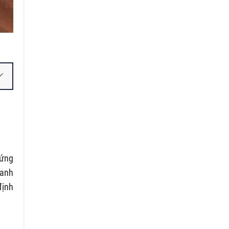
 ứng
oanh
định