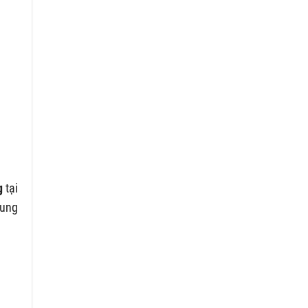
g
tại
dung