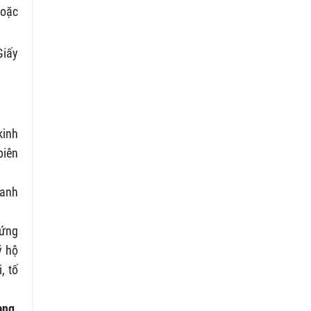
hoặc
Giấy
kinh
biên
oanh
hứng
ý hộ
, tố
ang
.