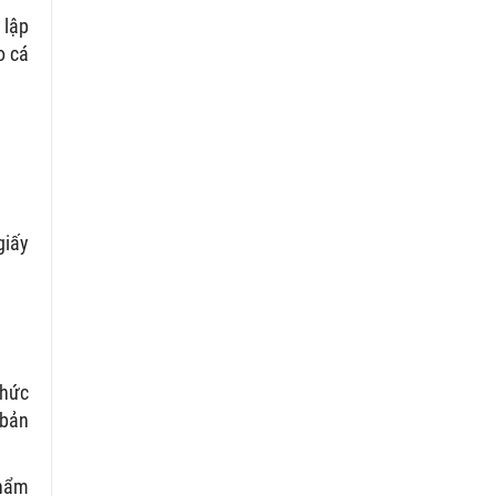
 lập
o cá
giấy
chức
 bản
thẩm