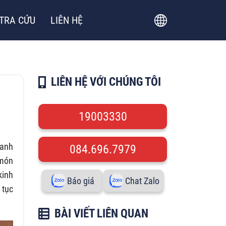
TRA CỨU
LIÊN HỆ
LIÊN HỆ VỚI CHÚNG TÔI
19003330
oanh
084.696.7979
 món
kinh
Báo giá
Chat Zalo
 tục
BÀI VIẾT LIÊN QUAN