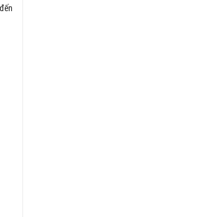
 đến
.