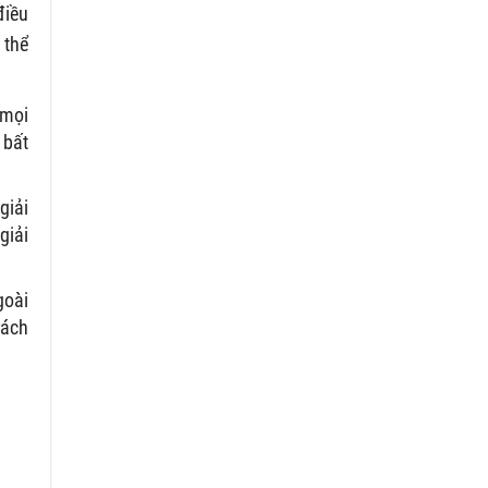
điều
 thể
 mọi
 bất
giải
giải
goài
rách