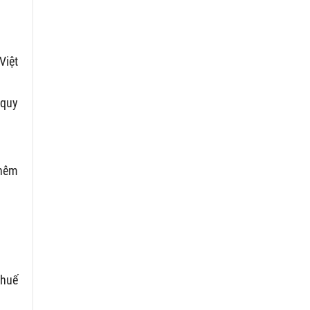
Việt
 quy
thêm
thuế