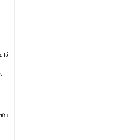
c tổ
.
 hữu