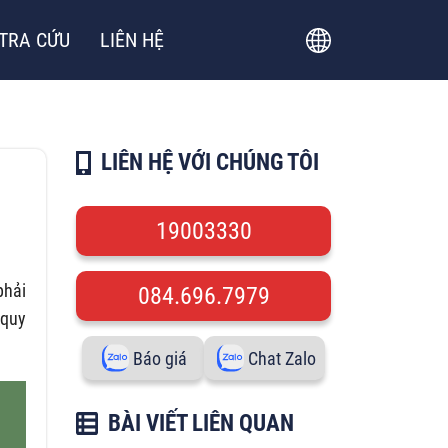
TRA CỨU
LIÊN HỆ
LIÊN HỆ VỚI CHÚNG TÔI
19003330
phải
084.696.7979
 quy
Báo giá
Chat Zalo
BÀI VIẾT LIÊN QUAN