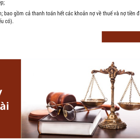
ệp;
; bao gồm cả thanh toán hết các khoản nợ về thuế và nợ tiền 
ếu có).