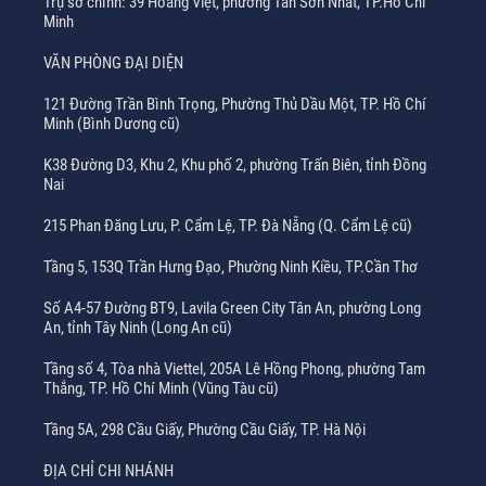
Trụ sở chính: 39 Hoàng Việt, phường Tân Sơn Nhất, TP.Hồ Chí
Minh
VĂN PHÒNG ĐẠI DIỆN
121 Đường Trần Bình Trọng, Phường Thủ Dầu Một, TP. Hồ Chí
Minh (Bình Dương cũ)
K38 Đường D3, Khu 2, Khu phố 2, phường Trấn Biên, tỉnh Đồng
Nai
215 Phan Đăng Lưu, P. Cẩm Lệ, TP. Đà Nẵng (Q. Cẩm Lệ cũ)
Tầng 5, 153Q Trần Hưng Đạo, Phường Ninh Kiều, TP.Cần Thơ
Số A4-57 Đường BT9, Lavila Green City Tân An, phường Long
An, tỉnh Tây Ninh (Long An cũ)
Tầng số 4, Tòa nhà Viettel, 205A Lê Hồng Phong, phường Tam
Thắng, TP. Hồ Chí Minh (Vũng Tàu cũ)
Tầng 5A, 298 Cầu Giấy, Phường Cầu Giấy, TP. Hà Nội
ĐỊA CHỈ CHI NHÁNH