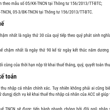
hân theo mẫu số 05/KK-TNCN tại Thông tư 156/2013/TT-BTC;
-TNCN, 05-3/BK-TNCN tại Thông tư 156/2013/TT-BTC.
uế
chậm nhất là ngày thứ 30 của quý tiếp theo quý phát sinh nghĩ
uế chậm nhất là ngày thứ 90 kể từ ngày kết thúc năm dương 
i cùng của thời hạn nộp tờ khai thuế tháng, quý, quyết toán thu
kế toán
thu nhập cá nhân chính xác. Tuy nhiên không phải ai cũng biế
sử dungj dịch vụ kê khai thuế thu nhập cá nhân của ACC sẽ giúp 
huế TNCN sẽ được tiến hành nhanh chóng bởi đội ngũ nhân 