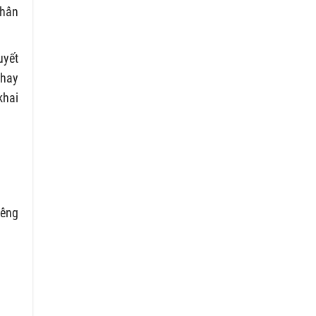
nhân
uyết
 hay
khai
iêng