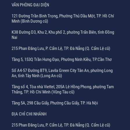
VĂN PHÒNG ĐẠI DIỆN
121 Đường Trần Bình Trọng, Phường Thủ Dầu Một, TP. Hồ Chí
Minh (Bình Dương cũ)
K38 Đường D3, Khu 2, Khu phố 2, phường Trấn Biên, tỉnh Đồng
Nai
215 Phan Đăng Lưu, P. Cẩm Lệ, TP. Đà Nẵng (Q. Cẩm Lệ cũ)
Tầng 5, 153Q Trần Hưng Đạo, Phường Ninh Kiều, TP.Cần Thơ
Số A4-57 Đường BT9, Lavila Green City Tân An, phường Long
An, tỉnh Tây Ninh (Long An cũ)
Tầng số 4, Tòa nhà Viettel, 205A Lê Hồng Phong, phường Tam
Thắng, TP. Hồ Chí Minh (Vũng Tàu cũ)
Tầng 5A, 298 Cầu Giấy, Phường Cầu Giấy, TP. Hà Nội
ĐỊA CHỈ CHI NHÁNH
215 Phan Đăng Lưu, P. Cẩm Lệ, TP. Đà Nẵng (Q. Cẩm Lệ cũ)