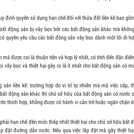
y định quyền sử dụng hạn chế đối với thửa đất liền kề bao gồ
ó bất động sản bị vây bọc bởi các bất động sản khác mà khôn
 có quyền yêu cầu các bất động sản vây bọc dành một lối đi hợ
o mà được coi là thuận tiện và hợp lý nhất, có tính đến đặc điể
bị vây bọc và thiệt hại gây ra là ít nhất cho bất động sản có mở
 sản liền kề: trường hợp do vị trí tự nhiên mà mà việc cấp, t
bất động sản khác thì chủ sở hữu của bất động sản có nước 
nước thích hợp, không được có hành vi cản trở hoặc ngăn chặn 
hải hạn chế đến mức thấp nhất thiệt hại cho chủ sở hữu bất 
ắp đặt đường dẫn nước. Nếu qua việc lắp đặt mà gây thiệt hại