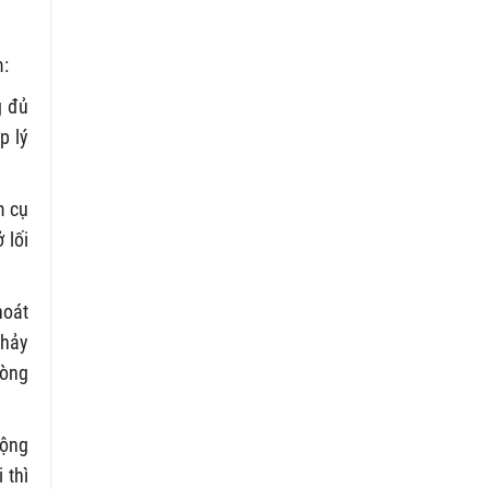
m:
g đủ
p lý
m cụ
 lối
hoát
chảy
dòng
động
 thì