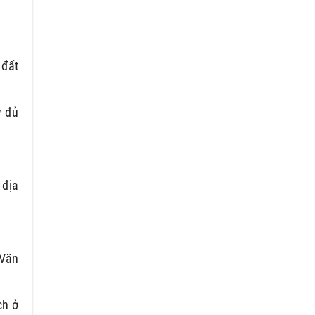
 đất
y đủ
 địa
 Văn
ch ở