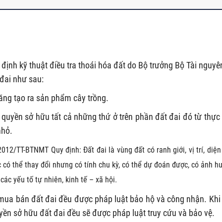
ịnh kỹ thuật điều tra thoái hóa đất do Bộ trưởng Bộ Tài nguyê
đai như sau:
năng tạo ra sản phẩm cây trồng.
 quyền sở hữu tất cả những thứ ở trên phần đất đai đó từ thực 
nhỏ.
12/TT-BTNMT Quy định: Đất đai là vùng đất có ranh giới, vị trí, diện 
ặc có thể thay đổi nhưng có tính chu kỳ, có thể dự đoán được, có ảnh 
các yếu tố tự nhiên, kinh tế – xã hội.
 mua bán đất đai đều được pháp luật bảo hộ và công nhận. Khi
ền sở hữu đất đai đều sẽ được pháp luật truy cứu và bảo vệ.