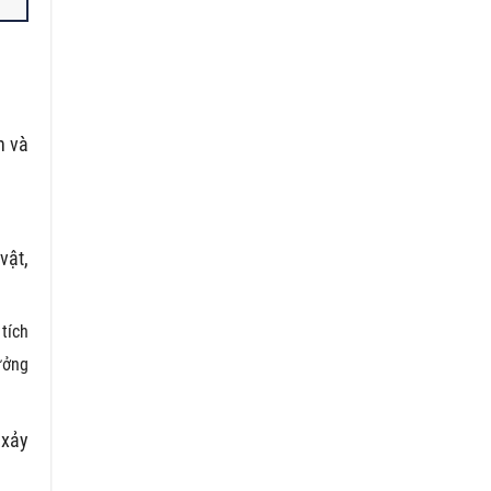
n và
vật,
tích
hưởng
 xảy