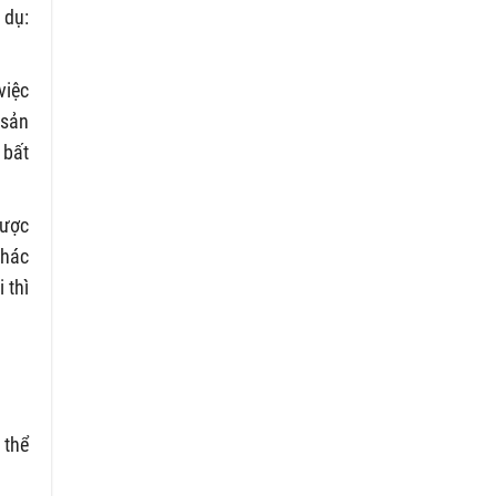
 dụ:
việc
 sản
 bất
được
khác
 thì
 thể