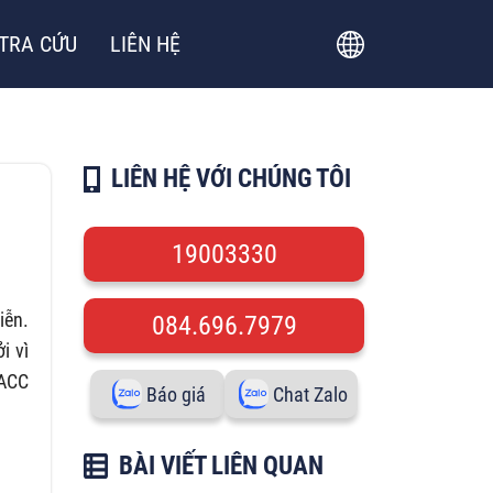
TRA CỨU
LIÊN HỆ
LIÊN HỆ VỚI CHÚNG TÔI
19003330
iễn.
084.696.7979
i vì
 ACC
Báo giá
Chat Zalo
BÀI VIẾT LIÊN QUAN