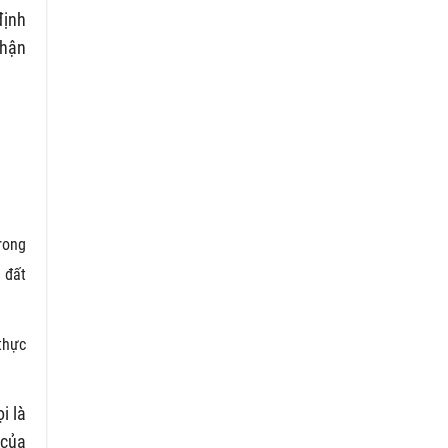
định
nhận
rong
 đất
thực
i là
 của